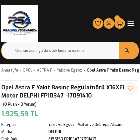
0
Anasayfa
OPEL
ASTRA F
Yakıt ve Egsoz
Opel Astra F Yakıt Basınç Re
Opel Astra F Yakıt Basınç Regülatnörü X16XEL
Motor DELPHI FP10347 -17091410
(0 Puan - 0 Yorum)
1.925,59 TL
Kategori
Yakıt ve Egsoz
,
Motor ve Debriyaj Aksamı
Marka
DELPHİ
Stok Kodu
815515D FP10347 17091410