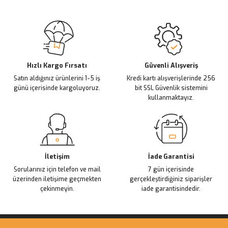
Sitemize ilk yorumu siz yapın!
Ürün resmi kalitesiz, bozuk veya görüntülenemiyor.
Ürün açıklamasında eksik bilgiler bulunuyor.
Deneyimini Paylaş
Ürün bilgilerinde hatalar bulunuyor.
Ürün fiyatı diğer sitelerden daha pahalı.
Hızlı Kargo Fırsatı
Güvenli Alışveriş
Satın aldığınız ürünlerini 1-5 iş
Kredi kartı alışverişlerinde 256
Bu ürüne benzer farklı alternatifler olmalı.
günü içerisinde kargoluyoruz.
bit SSL Güvenlik sistemini
kullanmaktayız.
Gönder
İletişim
İade Garantisi
Sorularınız için telefon ve mail
7 gün içerisinde
üzerinden iletişime geçmekten
gerçekleştirdiğiniz siparişler
çekinmeyin.
iade garantisindedir.