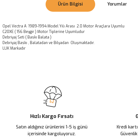
Ürün Bilgisi
Yorumlar
Opel Vectra A 1989-1994 Model Yılı Arası 2.0 Motor Araçlara Uyumlu
C20XE ( 156 Beygir ) Motor Tiplerine Uyumludur
Debriyaj Seti ( Baskı Balata )
Debriyaj Baskı , Balatadan ve Bilyadan Oluşmaktadır.
LUK Markadır
Bu ürünün fiyat bilgisi, resim, ürün açıklamalarında ve diğer konularda
Görüş ve önerileriniz için teşekkür ederiz.
Ürün resmi kalitesiz, bozuk veya görüntülenemiyor.
Ürün açıklamasında eksik bilgiler bulunuyor.
Ürün bilgilerinde hatalar bulunuyor.
Ürün fiyatı diğer sitelerden daha pahalı.
Hızlı Kargo Fırsatı
G
Bu ürüne benzer farklı alternatifler olmalı.
Satın aldığınız ürünlerini 1-5 iş günü
Kredi kartı
içerisinde kargoluyoruz.
Güvenlik