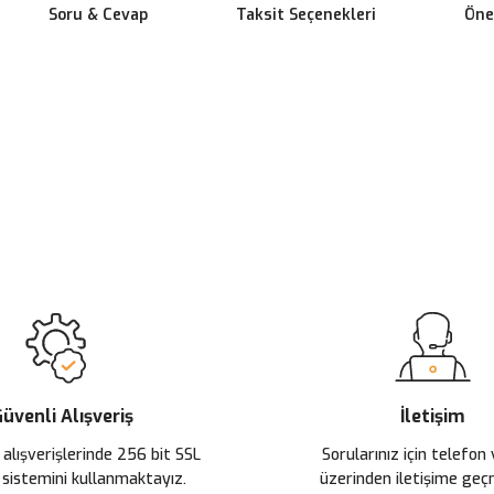
Soru & Cevap
Taksit Seçenekleri
Öner
 yetersiz gördüğünüz noktaları öneri formunu kullanarak tarafımıza ileteb
Ürün hakkında henüz soru sorulmamış.
Bu ürüne ilk yorumu siz yapın!
Sitemize ilk yorumu siz yapın!
Deneyimini Paylaş
Yorum Yaz
Soru Sor
üvenli Alışveriş
İletişim
 alışverişlerinde 256 bit SSL
Sorularınız için telefon
 sistemini kullanmaktayız.
üzerinden iletişime ge