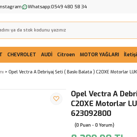
Instagram
Whatsapp:
0549 480 58 34
T
CHEVROLET
AUDİ
Citroen
MOTOR YAĞLARI
İleti
mı
Opel Vectra A Debriyaj Seti ( Baskı Balata ) C20XE Motorlar 
Opel Vectra A Debriy
C20XE Motorlar L
623092800
(0 Puan - 0 Yorum)