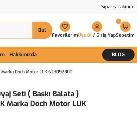
Sipariş Takibi
Bul
Favorilerim
/ Giriş Yap
Sepetim
Üye Ol
şim
Hakkımızda
BLOG
LUK Marka Doch Motor LUK 623092800
aj Seti ( Baskı Balata )
UK Marka Doch Motor LUK