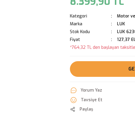
8.399,90 TL
Kategori
Motor ve
Marka
LUK
Stok Kodu
LUK 623
Fiyat
127,37 E
*764,32 TL den başlayan taksitler
GE
Yorum Yaz
Tavsiye Et
Paylaş