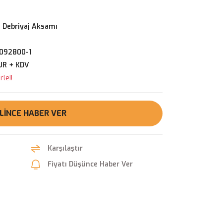
 Debriyaj Aksamı
092800-1
UR + KDV
le!!
LINCE HABER VER
Karşılaştır
Fiyatı Düşünce Haber Ver