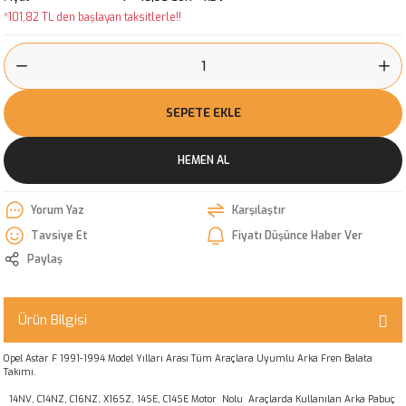
*101,82 TL den başlayan taksitlerle!!
SEPETE EKLE
HEMEN AL
Yorum Yaz
Karşılaştır
Tavsiye Et
Fiyatı Düşünce Haber Ver
Paylaş
Ürün Bilgisi
Opel Astar F 1991-1994 Model Yılları Arası Tüm Araçlara Uyumlu Arka Fren Balata
Takımı.
14NV, C14NZ, C16NZ, X16SZ, 14SE, C14SE Motor Nolu Araçlarda Kullanılan Arka Pabuç