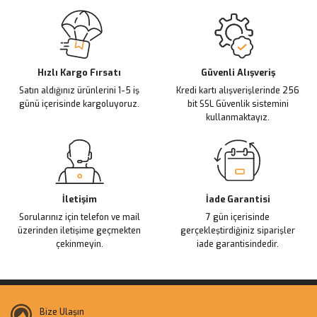
Sitemize ilk yorumu siz yapın!
Ürün resmi kalitesiz, bozuk veya görüntülenemiyor.
Ürün açıklamasında eksik bilgiler bulunuyor.
Deneyimini Paylaş
Ürün bilgilerinde hatalar bulunuyor.
Ürün fiyatı diğer sitelerden daha pahalı.
Hızlı Kargo Fırsatı
Güvenli Alışveriş
Satın aldığınız ürünlerini 1-5 iş
Kredi kartı alışverişlerinde 256
Bu ürüne benzer farklı alternatifler olmalı.
günü içerisinde kargoluyoruz.
bit SSL Güvenlik sistemini
kullanmaktayız.
Gönder
İletişim
İade Garantisi
Sorularınız için telefon ve mail
7 gün içerisinde
üzerinden iletişime geçmekten
gerçekleştirdiğiniz siparişler
çekinmeyin.
iade garantisindedir.
Bize Ulaşın