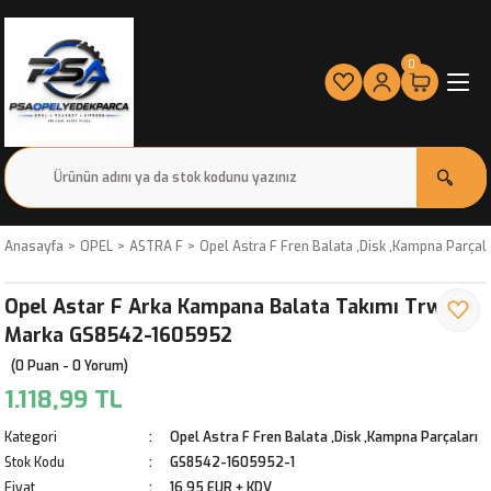
0
Anasayfa
OPEL
ASTRA F
Opel Astra F Fren Balata ,Disk ,Kampna Parçala
Opel Astar F Arka Kampana Balata Takımı Trw
Marka GS8542-1605952
(0 Puan - 0 Yorum)
1.118,99 TL
Kategori
Opel Astra F Fren Balata ,Disk ,Kampna Parçaları
Stok Kodu
GS8542-1605952-1
Fiyat
16,95 EUR + KDV