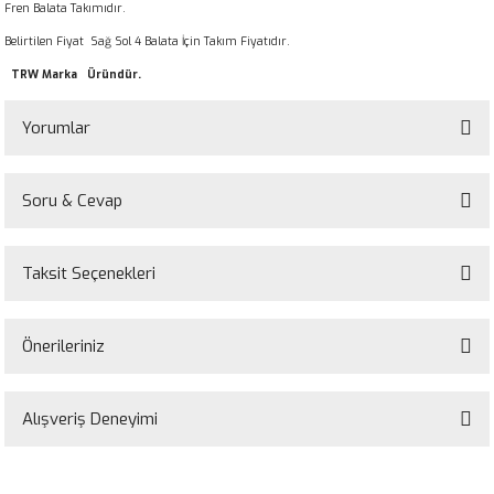
Fren Balata Takımıdır.
Belirtilen Fiyat Sağ Sol 4 Balata İçin Takım Fiyatıdır.
TRW Marka Üründür.
Yorumlar
Soru & Cevap
Bu ürüne ilk yorumu siz yapın!
Taksit Seçenekleri
Yorum Yaz
Ürün hakkında henüz soru sorulmamış.
Önerileriniz
Soru Sor
Bu ürünün fiyat bilgisi, resim, ürün açıklamalarında ve diğer konularda
yetersiz gördüğünüz noktaları öneri formunu kullanarak tarafımıza
Alışveriş Deneyimi
iletebilirsiniz.
Görüş ve önerileriniz için teşekkür ederiz.