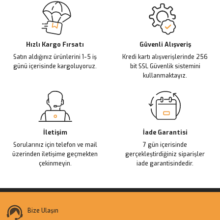
Ürün resmi kalitesiz, bozuk veya görüntülenemiyor.
Ürün açıklamasında eksik bilgiler bulunuyor.
Deneyimini Paylaş
Ürün bilgilerinde hatalar bulunuyor.
Ürün fiyatı diğer sitelerden daha pahalı.
Hızlı Kargo Fırsatı
Güvenli Alışveriş
Satın aldığınız ürünlerini 1-5 iş
Kredi kartı alışverişlerinde 256
Bu ürüne benzer farklı alternatifler olmalı.
günü içerisinde kargoluyoruz.
bit SSL Güvenlik sistemini
kullanmaktayız.
Gönder
İletişim
İade Garantisi
Sorularınız için telefon ve mail
7 gün içerisinde
üzerinden iletişime geçmekten
gerçekleştirdiğiniz siparişler
çekinmeyin.
iade garantisindedir.
Bize Ulaşın