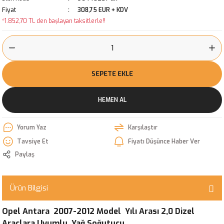
Fiyat
308,75 EUR + KDV
*1.852,70 TL den başlayan taksitlerle!!
SEPETE EKLE
HEMEN AL
Yorum Yaz
Karşılaştır
Tavsiye Et
Fiyatı Düşünce Haber Ver
Paylaş
Ürün Bilgisi
Opel Antara 2007-2012 Model Yılı Arası 2,0 Dizel
Araçlara Uyumlu Yağ Soğutucu