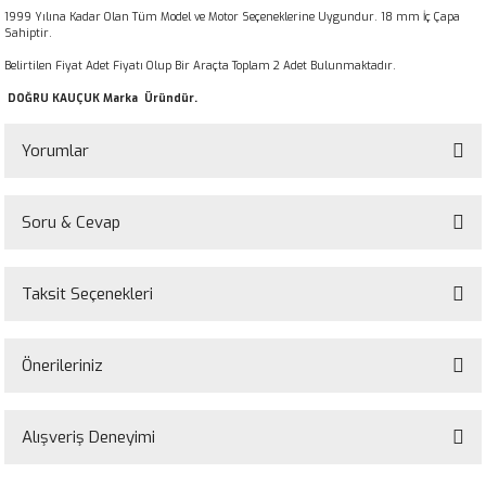
1999 Yılına Kadar Olan Tüm Model ve Motor Seçeneklerine Uygundur. 18 mm İç Çapa
Sahiptir.
Belirtilen Fiyat Adet Fiyatı Olup Bir Araçta Toplam 2 Adet Bulunmaktadır.
DOĞRU KAUÇUK Marka Üründür.
Yorumlar
Soru & Cevap
Bu ürüne ilk yorumu siz yapın!
Taksit Seçenekleri
Yorum Yaz
Ürün hakkında henüz soru sorulmamış.
Önerileriniz
Soru Sor
Bu ürünün fiyat bilgisi, resim, ürün açıklamalarında ve diğer konularda
yetersiz gördüğünüz noktaları öneri formunu kullanarak tarafımıza
Alışveriş Deneyimi
iletebilirsiniz.
Görüş ve önerileriniz için teşekkür ederiz.