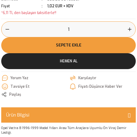
Fiyat
1,02 EUR + KDV
*6,11 TL den başlayan taksitlerle!!
SEPETE EKLE
HEMEN AL
Yorum Yaz
Karşılaştır
Tavsiye Et
Fiyatı Düşünce Haber Ver
Paylaş
Ürün Bilgisi
Opel Vectra B 1996-1999 Model Yılları Arası Tüm Araçlara Uyumlu Ön Viraj Demir
Lastiği.