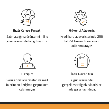
Sitemize ilk yorumu siz yapın!
Ürün resmi kalitesiz, bozuk veya görüntülenemiyor.
Ürün açıklamasında eksik bilgiler bulunuyor.
Deneyimini Paylaş
Ürün bilgilerinde hatalar bulunuyor.
Ürün fiyatı diğer sitelerden daha pahalı.
Hızlı Kargo Fırsatı
Güvenli Alışveriş
Satın aldığınız ürünlerini 1-5 iş
Kredi kartı alışverişlerinde 256
Bu ürüne benzer farklı alternatifler olmalı.
günü içerisinde kargoluyoruz.
bit SSL Güvenlik sistemini
kullanmaktayız.
Gönder
İletişim
İade Garantisi
Sorularınız için telefon ve mail
7 gün içerisinde
üzerinden iletişime geçmekten
gerçekleştirdiğiniz siparişler
çekinmeyin.
iade garantisindedir.