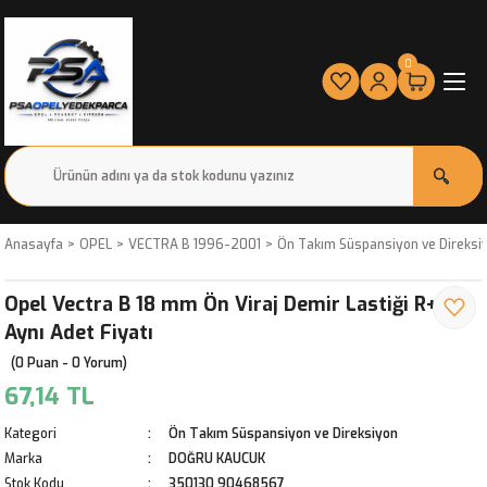
0
Anasayfa
OPEL
VECTRA B 1996-2001
Ön Takım Süspansiyon ve Direksi
Opel Vectra B 18 mm Ön Viraj Demir Lastiği R+L
Aynı Adet Fiyatı
(0 Puan - 0 Yorum)
67,14 TL
Kategori
Ön Takım Süspansiyon ve Direksiyon
Marka
DOĞRU KAUCUK
Stok Kodu
350130 90468567