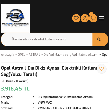
Anasayfa
OPEL
ASTRA J
Dış Aydınlatma ve İç Aydınlatma Aksamı
Opel 
Opel Astra J Dış Dikiz Aynası Elektrikli Katlanır
Sağ(Yolcu Tarafı)
(0 Puan - 0 Yorum)
3.916,45 TL
Kategori
Dış Aydınlatma ve İç Aydınlatma Aksamı
Marka
VIEW MAX
Stok Kodu
VMX-FP-973EB R -13308368,1428460