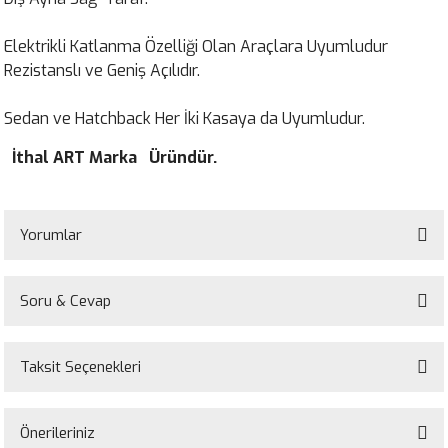
Elektrikli Katlanma Özelliği Olan Araçlara Uyumludur
Rezistanslı ve Geniş Açılıdır.
Sedan ve Hatchback Her İki Kasaya da Uyumludur.
İthal ART Marka Üründür.
Yorumlar
Soru & Cevap
Bu ürüne ilk yorumu siz yapın!
Taksit Seçenekleri
Yorum Yaz
Ürün hakkında henüz soru sorulmamış.
Önerileriniz
Soru Sor