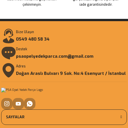
çekinmeyin.
iade garantisindedir.
Bize Ulaşın
0549 480 58 34
Destek
psaopelyedekparca.com@gmail.com
Adres
Doğan Araslı Bulvarı 9 Sok. No:4 Esenyurt / İstanbul
SAYFALAR