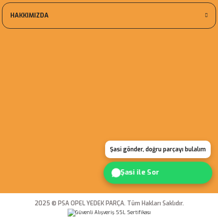
HAKKIMIZDA
Şasi gönder, doğru parçayı bulalım
Şasi ile Sor
2025 © PSA OPEL YEDEK PARÇA. Tüm Hakları Saklıdır.