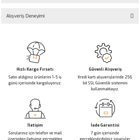
Bu ürünün fiyat bilgisi, resim, ürün açıklamalarında ve diğer konularda
yetersiz gördüğünüz noktaları öneri formunu kullanarak tarafımıza
Alışveriş Deneyimi
iletebilirsiniz.
Görüş ve önerileriniz için teşekkür ederiz.
Sitemize ilk yorumu siz yapın!
Ürün resmi kalitesiz, bozuk veya görüntülenemiyor.
Ürün açıklamasında eksik bilgiler bulunuyor.
Deneyimini Paylaş
Ürün bilgilerinde hatalar bulunuyor.
Ürün fiyatı diğer sitelerden daha pahalı.
Hızlı Kargo Fırsatı
Güvenli Alışveriş
Satın aldığınız ürünlerini 1-5 iş
Kredi kartı alışverişlerinde 256
Bu ürüne benzer farklı alternatifler olmalı.
günü içerisinde kargoluyoruz.
bit SSL Güvenlik sistemini
kullanmaktayız.
Gönder
İletişim
İade Garantisi
Sorularınız için telefon ve mail
7 gün içerisinde
üzerinden iletişime geçmekten
gerçekleştirdiğiniz siparişler