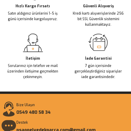
Ürün fiyatı diğer sitelerden daha pahalı.
Hızlı Kargo Fırsatı
Güvenli Alışveriş
Satın aldığınız ürünlerini 1-5 iş
Kredi kartı alışverişlerinde 256
Bu ürüne benzer farklı alternatifler olmalı.
günü içerisinde kargoluyoruz.
bit SSL Güvenlik sistemini
kullanmaktayız.
Gönder
İletişim
İade Garantisi
Sorularınız için telefon ve mail
7 gün içerisinde
üzerinden iletişime geçmekten
gerçekleştirdiğiniz siparişler
çekinmeyin.
iade garantisindedir.
Bize Ulaşın
0549 480 58 34
Destek
psaopelyedekparca.com@gmail.com