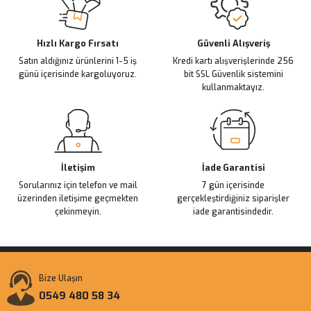
Ürün açıklamasında eksik bilgiler bulunuyor.
Deneyimini Paylaş
Ürün bilgilerinde hatalar bulunuyor.
Ürün fiyatı diğer sitelerden daha pahalı.
Hızlı Kargo Fırsatı
Güvenli Alışveriş
Satın aldığınız ürünlerini 1-5 iş
Kredi kartı alışverişlerinde 256
Bu ürüne benzer farklı alternatifler olmalı.
günü içerisinde kargoluyoruz.
bit SSL Güvenlik sistemini
kullanmaktayız.
Gönder
İletişim
İade Garantisi
Sorularınız için telefon ve mail
7 gün içerisinde
üzerinden iletişime geçmekten
gerçekleştirdiğiniz siparişler
çekinmeyin.
iade garantisindedir.
Bize Ulaşın
0549 480 58 34