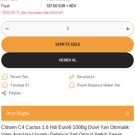
Fiyat
137,50 EUR + KDV
*826,00 TL den başlayan taksitlerle!!
SEPETE EKLE
HEMEN AL
Yorum Yaz
Karşılaştır
Tavsiye Et
Fiyatı Düşünce Haber Ver
Paylaş
Ürün Bilgisi
Citroen C4 Cactus 1.6 Hdi Euro6 100Bg Dizel Yarı Otomatik
Vites Araçlara Uyumlu Debriyaj Seti Orjinal Yetkili Servis