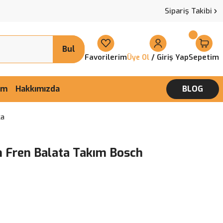
Sipariş Takibi
Bul
Favorilerim
/ Giriş Yap
Sepetim
Üye Ol
şim
Hakkımızda
BLOG
ka
m Fren Balata Takım Bosch