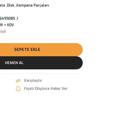
ata ,Disk ,Kampana Parçaları
6495085 ,1
UR + KDV
le!!
SEPETE EKLE
HEMEN AL
Karşılaştır
Fiyatı Düşünce Haber Ver