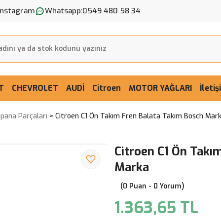
Instagram
Whatsapp:
0549 480 58 34
T
CHEVROLET
AUDİ
Citroen
MOTOR YAĞLARI
İleti
mpana Parçaları
Citroen C1 Ön Takım Fren Balata Takım Bosch Mar
Citroen C1 Ön Takı
Marka
(0 Puan - 0 Yorum)
1.363,65 TL