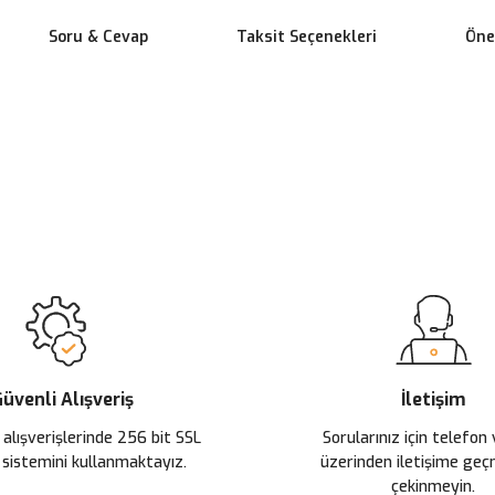
Soru & Cevap
Taksit Seçenekleri
Öner
 yetersiz gördüğünüz noktaları öneri formunu kullanarak tarafımıza ileteb
Ürün hakkında henüz soru sorulmamış.
Bu ürüne ilk yorumu siz yapın!
Sitemize ilk yorumu siz yapın!
Deneyimini Paylaş
Yorum Yaz
Soru Sor
üvenli Alışveriş
İletişim
 alışverişlerinde 256 bit SSL
Sorularınız için telefon
 sistemini kullanmaktayız.
üzerinden iletişime ge
çekinmeyin.