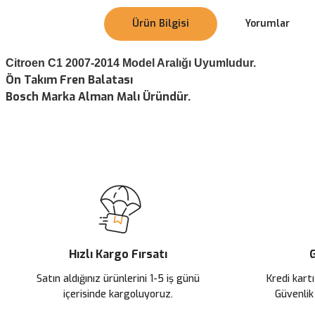
Ürün Bilgisi
Yorumlar
Citroen C1 2007-2014 Model Aralığı Uyumludur.
Ön Takım Fren Balatası
Bosch Marka Alman Malı Üründür.
Bu ürünün fiyat bilgisi, resim, ürün açıklamalarında ve diğer konularda
Görüş ve önerileriniz için teşekkür ederiz.
Ürün resmi kalitesiz, bozuk veya görüntülenemiyor.
Ürün açıklamasında eksik bilgiler bulunuyor.
Ürün bilgilerinde hatalar bulunuyor.
Ürün fiyatı diğer sitelerden daha pahalı.
Hızlı Kargo Fırsatı
G
Bu ürüne benzer farklı alternatifler olmalı.
Satın aldığınız ürünlerini 1-5 iş günü
Kredi kartı
içerisinde kargoluyoruz.
Güvenlik