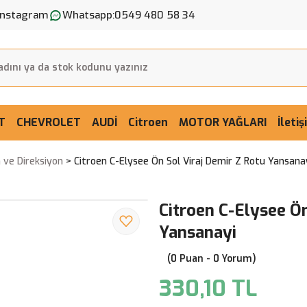
Instagram
Whatsapp:
0549 480 58 34
T
CHEVROLET
AUDİ
Citroen
MOTOR YAĞLARI
İleti
 ve Direksiyon
Citroen C-Elysee Ön Sol Viraj Demir Z Rotu Yansana
Citroen C-Elysee Ön
Yansanayi
(0 Puan - 0 Yorum)
330,10 TL