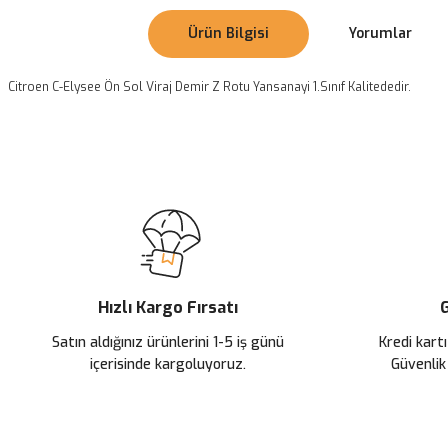
Ürün Bilgisi
Yorumlar
Citroen C-Elysee Ön Sol Viraj Demir Z Rotu Yansanayi 1.Sınıf Kalitededir.
Bu ürünün fiyat bilgisi, resim, ürün açıklamalarında ve diğer konularda
Görüş ve önerileriniz için teşekkür ederiz.
Ürün resmi kalitesiz, bozuk veya görüntülenemiyor.
Ürün açıklamasında eksik bilgiler bulunuyor.
Ürün bilgilerinde hatalar bulunuyor.
Ürün fiyatı diğer sitelerden daha pahalı.
Hızlı Kargo Fırsatı
G
Bu ürüne benzer farklı alternatifler olmalı.
Satın aldığınız ürünlerini 1-5 iş günü
Kredi kartı
içerisinde kargoluyoruz.
Güvenlik