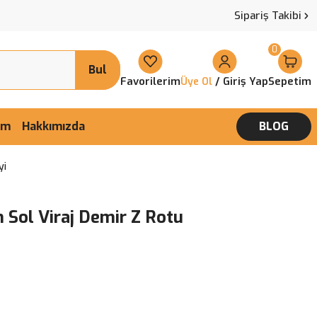
Sipariş Takibi
0
Bul
Favorilerim
/ Giriş Yap
Sepetim
Üye Ol
şim
Hakkımızda
BLOG
yi
 Sol Viraj Demir Z Rotu