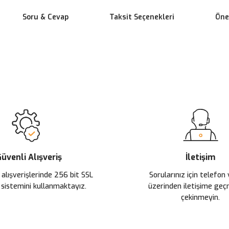
Soru & Cevap
Taksit Seçenekleri
Öner
 yetersiz gördüğünüz noktaları öneri formunu kullanarak tarafımıza ileteb
Ürün hakkında henüz soru sorulmamış.
Bu ürüne ilk yorumu siz yapın!
Sitemize ilk yorumu siz yapın!
Deneyimini Paylaş
Yorum Yaz
Soru Sor
üvenli Alışveriş
İletişim
 alışverişlerinde 256 bit SSL
Sorularınız için telefon
 sistemini kullanmaktayız.
üzerinden iletişime ge
çekinmeyin.
Gönder