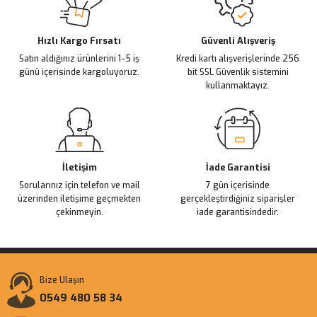
Ürün açıklamasında eksik bilgiler bulunuyor.
Deneyimini Paylaş
Ürün bilgilerinde hatalar bulunuyor.
Ürün fiyatı diğer sitelerden daha pahalı.
Hızlı Kargo Fırsatı
Güvenli Alışveriş
Satın aldığınız ürünlerini 1-5 iş
Kredi kartı alışverişlerinde 256
Bu ürüne benzer farklı alternatifler olmalı.
günü içerisinde kargoluyoruz.
bit SSL Güvenlik sistemini
kullanmaktayız.
Gönder
İletişim
İade Garantisi
Sorularınız için telefon ve mail
7 gün içerisinde
üzerinden iletişime geçmekten
gerçekleştirdiğiniz siparişler
çekinmeyin.
iade garantisindedir.
Bize Ulaşın
0549 480 58 34