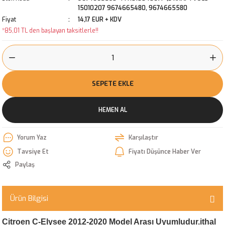
15010207 9674665480, 9674665580
Fiyat
14,17 EUR + KDV
*85,01 TL den başlayan taksitlerle!!
SEPETE EKLE
HEMEN AL
Yorum Yaz
Karşılaştır
Tavsiye Et
Fiyatı Düşünce Haber Ver
Paylaş
Ürün Bilgisi
Citroen C-Elysee 2012-2020 Model Arası Uyumludur.
ithal