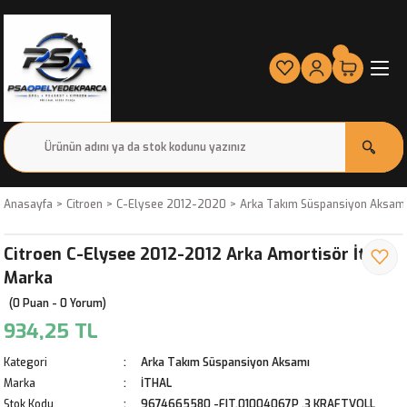
Anasayfa
Citroen
C-Elysee 2012-2020
Arka Takım Süspansiyon Aksam
Citroen C-Elysee 2012-2012 Arka Amortisör İthal
Marka
(0 Puan - 0 Yorum)
934,25 TL
Kategori
Arka Takım Süspansiyon Aksamı
Marka
İTHAL
Stok Kodu
9674665580 -FIT.01004067P ,3 KRAFTVOLL