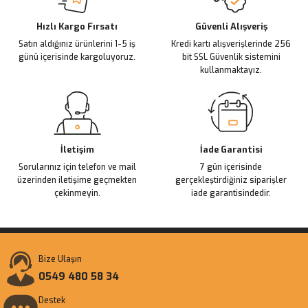
Deneyimini Paylaş
Ürün bilgilerinde hatalar bulunuyor.
Ürün fiyatı diğer sitelerden daha pahalı.
Hızlı Kargo Fırsatı
Güvenli Alışveriş
Satın aldığınız ürünlerini 1-5 iş
Kredi kartı alışverişlerinde 256
Bu ürüne benzer farklı alternatifler olmalı.
günü içerisinde kargoluyoruz.
bit SSL Güvenlik sistemini
kullanmaktayız.
Gönder
İletişim
İade Garantisi
Sorularınız için telefon ve mail
7 gün içerisinde
üzerinden iletişime geçmekten
gerçekleştirdiğiniz siparişler
çekinmeyin.
iade garantisindedir.
Bize Ulaşın
0549 480 58 34
Destek