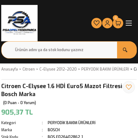
0
Anasayfa
Citroen
C-Elysee 2012-2020
PERYODİK BAKIM ÜRÜNLERİ
Ci
Citroen C-Elysee 1.6 HDİ Euro5 Mazot Filtresi
Bosch Marka
(0 Puan - 0 Yorum)
905,37 TL
Kategori
PERYODİK BAKIM ÜRÜNLERİ
Marka
BOSCH
Stok Kodu
BOS.F026402862 ,1