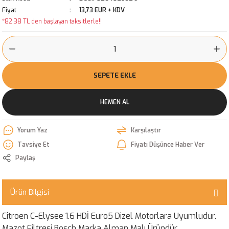
Fiyat
13,73 EUR + KDV
*82,38 TL den başlayan taksitlerle!!
SEPETE EKLE
HEMEN AL
Yorum Yaz
Karşılaştır
Tavsiye Et
Fiyatı Düşünce Haber Ver
Paylaş
Ürün Bilgisi
Citroen C-Elysee 1.6 HDİ Euro5 Dizel Motorlara Uyumludur.
Mazot Filtresi Bosch Marka Alman Malı Üründür.