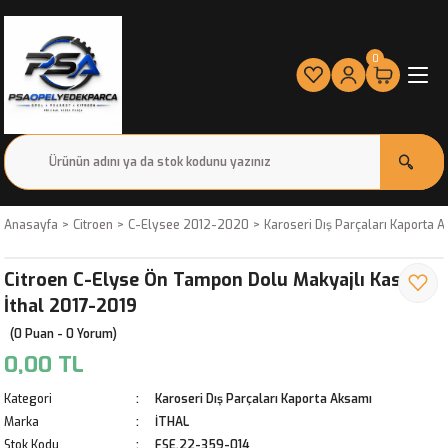
0
Anasayfa
Citroen
C-Elysee 2012-2020
Karoseri Dış Parçaları Kaporta 
Citroen C-Elyse Ön Tampon Dolu Makyajlı Kasa
İthal 2017-2019
(0 Puan - 0 Yorum)
0,00 TL
Kategori
Karoseri Dış Parçaları Kaporta Aksamı
Marka
İTHAL
Stok Kodu
FSE.22-359-014