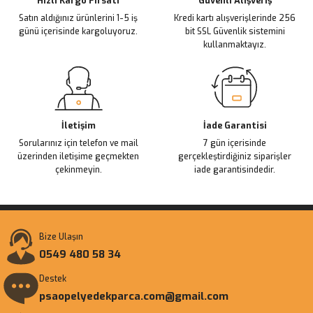
Ürün fiyatı diğer sitelerden daha pahalı.
Hızlı Kargo Fırsatı
Güvenli Alışveriş
Satın aldığınız ürünlerini 1-5 iş
Kredi kartı alışverişlerinde 256
Bu ürüne benzer farklı alternatifler olmalı.
günü içerisinde kargoluyoruz.
bit SSL Güvenlik sistemini
kullanmaktayız.
Gönder
İletişim
İade Garantisi
Sorularınız için telefon ve mail
7 gün içerisinde
üzerinden iletişime geçmekten
gerçekleştirdiğiniz siparişler
çekinmeyin.
iade garantisindedir.
Bize Ulaşın
0549 480 58 34
Destek
psaopelyedekparca.com@gmail.com