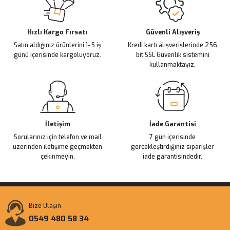
Ürün açıklamasında eksik bilgiler bulunuyor.
Deneyimini Paylaş
Ürün bilgilerinde hatalar bulunuyor.
Ürün fiyatı diğer sitelerden daha pahalı.
Hızlı Kargo Fırsatı
Güvenli Alışveriş
Satın aldığınız ürünlerini 1-5 iş
Kredi kartı alışverişlerinde 256
Bu ürüne benzer farklı alternatifler olmalı.
günü içerisinde kargoluyoruz.
bit SSL Güvenlik sistemini
kullanmaktayız.
Gönder
İletişim
İade Garantisi
Sorularınız için telefon ve mail
7 gün içerisinde
üzerinden iletişime geçmekten
gerçekleştirdiğiniz siparişler
çekinmeyin.
iade garantisindedir.
Bize Ulaşın
0549 480 58 34