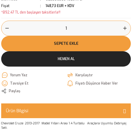
Fiyat
148,73 EUR + KDV
*892,47 TL den başlayan taksitlerle!!
SEPETE EKLE
HEMEN AL
Yorum Yaz
Karşılaştır
Tavsiye Et
Fiyatı Düşünce Haber Ver
Paylaş
Ürün Bilgisi
Chevrolet Cruze 2013-2017 Model Yılları Arası 1.4 Turbolu Araçlara Uyumlu Debriyaj
Seti.