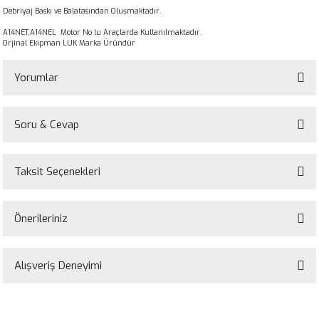
Debriyaj Baskı ve Balatasından Oluşmaktadır.
A14NET,A14NEL Motor No lu Araçlarda Kullanılmaktadır.
Orjinal Ekipman LUK Marka Üründür
Yorumlar
Soru & Cevap
Bu ürüne ilk yorumu siz yapın!
Taksit Seçenekleri
Yorum Yaz
Ürün hakkında henüz soru sorulmamış.
Önerileriniz
Soru Sor
Bu ürünün fiyat bilgisi, resim, ürün açıklamalarında ve diğer konularda
yetersiz gördüğünüz noktaları öneri formunu kullanarak tarafımıza
Alışveriş Deneyimi
iletebilirsiniz.
Görüş ve önerileriniz için teşekkür ederiz.