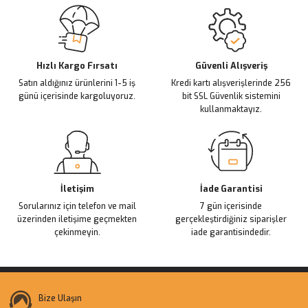
Sitemize ilk yorumu siz yapın!
Ürün resmi kalitesiz, bozuk veya görüntülenemiyor.
Ürün açıklamasında eksik bilgiler bulunuyor.
Deneyimini Paylaş
Ürün bilgilerinde hatalar bulunuyor.
Ürün fiyatı diğer sitelerden daha pahalı.
Hızlı Kargo Fırsatı
Güvenli Alışveriş
Satın aldığınız ürünlerini 1-5 iş
Kredi kartı alışverişlerinde 256
Bu ürüne benzer farklı alternatifler olmalı.
günü içerisinde kargoluyoruz.
bit SSL Güvenlik sistemini
kullanmaktayız.
Gönder
İletişim
İade Garantisi
Sorularınız için telefon ve mail
7 gün içerisinde
üzerinden iletişime geçmekten
gerçekleştirdiğiniz siparişler
çekinmeyin.
iade garantisindedir.
Bize Ulaşın