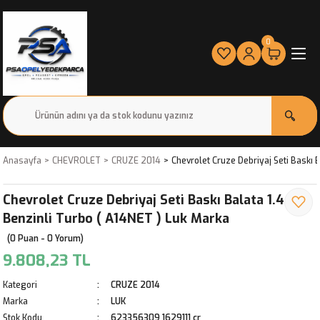
0
Anasayfa
CHEVROLET
CRUZE 2014
Chevrolet Cruze Debriyaj Seti Baskı 
Chevrolet Cruze Debriyaj Seti Baskı Balata 1.4
Benzinli Turbo ( A14NET ) Luk Marka
(0 Puan - 0 Yorum)
9.808,23 TL
Kategori
CRUZE 2014
Marka
LUK
Stok Kodu
623356309 1629111 cr