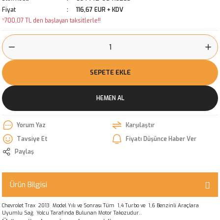
Fiyat
116,67 EUR + KDV
*700,07 TL den başlayan taksitlerle!!
SEPETE EKLE
HEMEN AL
Yorum Yaz
Karşılaştır
Tavsiye Et
Fiyatı Düşünce Haber Ver
Paylaş
Ürün Bilgisi
Chevrolet Trax 2013 Model Yılı ve Sonrası Tüm 1,4 Turbo ve 1,6 Benzinli Araçlara
Uyumlu Sağ Yolcu Tarafında Bulunan Motor Takozudur..