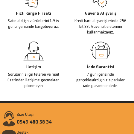
Deneyimini Paylaş
Ürün bilgilerinde hatalar bulunuyor.
Ürün fiyatı diğer sitelerden daha pahalı.
Hızlı Kargo Fırsatı
Güvenli Alışveriş
Satın aldığınız ürünlerini 1-5 iş
Kredi kartı alışverişlerinde 256
Bu ürüne benzer farklı alternatifler olmalı.
günü içerisinde kargoluyoruz.
bit SSL Güvenlik sistemini
kullanmaktayız.
Gönder
İletişim
İade Garantisi
Sorularınız için telefon ve mail
7 gün içerisinde
üzerinden iletişime geçmekten
gerçekleştirdiğiniz siparişler
çekinmeyin.
iade garantisindedir.
Bize Ulaşın
0549 480 58 34
Destek