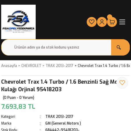
Anasayfa
CHEVROLET
TRAX 2013-2017
Chevrolet Trax 1.4 Turbo / 1.6 B
Chevrolet Trax 1.4 Turbo / 1.6 Benzinli Sağ Motor
Kulağı Orjinal 95418203
(0 Puan - 0 Yorum)
7.693,83 TL
Kategori
TRAX 2013-2017
Marka
GM (General Motors )
Stok Kodu
684442-95418203-