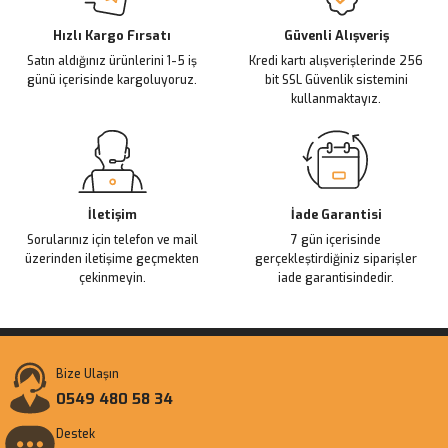
Deneyimini Paylaş
Ürün bilgilerinde hatalar bulunuyor.
Ürün fiyatı diğer sitelerden daha pahalı.
Hızlı Kargo Fırsatı
Güvenli Alışveriş
Satın aldığınız ürünlerini 1-5 iş
Kredi kartı alışverişlerinde 256
Bu ürüne benzer farklı alternatifler olmalı.
günü içerisinde kargoluyoruz.
bit SSL Güvenlik sistemini
kullanmaktayız.
Gönder
İletişim
İade Garantisi
Sorularınız için telefon ve mail
7 gün içerisinde
üzerinden iletişime geçmekten
gerçekleştirdiğiniz siparişler
çekinmeyin.
iade garantisindedir.
Bize Ulaşın
0549 480 58 34
Destek