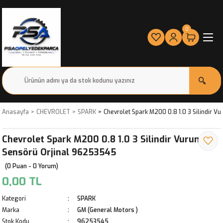
0
Anasayfa
CHEVROLET
SPARK
Chevrolet Spark M200 0.8 1.0 3 Silindir 
Chevrolet Spark M200 0.8 1.0 3 Silindir Vuruntu
Sensörü Orjinal 96253545
(0 Puan - 0 Yorum)
0,00 TL
Kategori
SPARK
Marka
GM (General Motors )
Stok Kodu
96253545