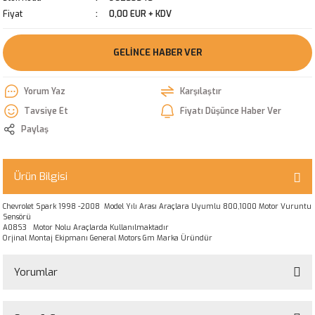
Fiyat
0,00 EUR + KDV
GELINCE HABER VER
Yorum Yaz
Karşılaştır
Tavsiye Et
Fiyatı Düşünce Haber Ver
Paylaş
Ürün Bilgisi
Chevrolet Spark 1998 -2008 Model Yılı Arası Araçlara Uyumlu 800,1000 Motor Vuruntu
Sensörü
A08S3 Motor Nolu Araçlarda Kullanılmaktadır
Orjinal Montaj Ekipmanı General Motors Gm Marka Üründür
Yorumlar