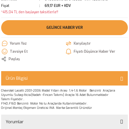
Fiyat
69,17 EUR + KDV
*415,04 TL den başlayan taksitlerle!!
GELINCE HABER VER
Yorum Yaz
Karşılaştır
Tavsiye Et
Fiyatı Düşünce Haber Ver
Paylaş
Ürün Bilgisi
Chevrolet Lacetti 2001-2006 Model Yılları Arası 1,4-1,6 Motor Benzinli Araçlara
Uyumlu Subap İticisi(Kadeh -Fincan Takımı) Araçta 16 Adet Bulunmaktadır
Takım Fiyatıdır..
F14D,F16D Benzinli Motor No lu Araçlarda Kullanılmaktadır.
Orijinal Montaj Ekipman Üreticisi INA Marka Garantili Üründür
Yorumlar