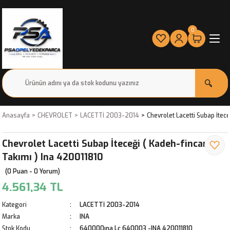
0
Anasayfa
CHEVROLET
LACETTİ 2003-2014
Chevrolet Lacetti Subap İtec
Chevrolet Lacetti Subap İteceği ( Kadeh-fincan
Takımı ) Ina 420011810
(0 Puan - 0 Yorum)
4.561,34 TL
Kategori
LACETTİ 2003-2014
Marka
INA
Stok Kodu
640000ına Lc 640003 -INA 420011810