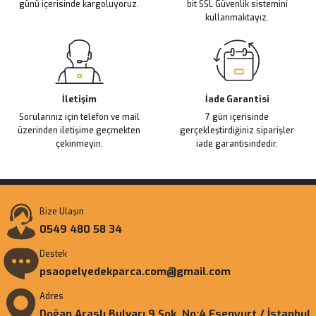
günü içerisinde kargoluyoruz.
bit SSL Güvenlik sistemini
kullanmaktayız.
Gönder
İletişim
İade Garantisi
Sorularınız için telefon ve mail
7 gün içerisinde
üzerinden iletişime geçmekten
gerçekleştirdiğiniz siparişler
çekinmeyin.
iade garantisindedir.
Bize Ulaşın
0549 480 58 34
Destek
psaopelyedekparca.com@gmail.com
Adres
Doğan Araslı Bulvarı 9 Sok. No:4 Esenyurt / İstanbul