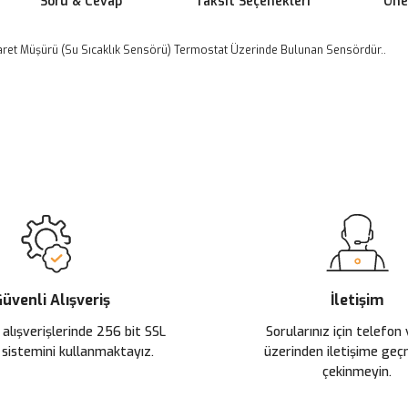
Soru & Cevap
Taksit Seçenekleri
Öner
raret Müşürü (Su Sıcaklık Sensörü) Termostat Üzerinde Bulunan Sensördür..
 yetersiz gördüğünüz noktaları öneri formunu kullanarak tarafımıza ileteb
Ürün hakkında henüz soru sorulmamış.
Bu ürüne ilk yorumu siz yapın!
Sitemize ilk yorumu siz yapın!
Deneyimini Paylaş
Yorum Yaz
Soru Sor
üvenli Alışveriş
İletişim
 alışverişlerinde 256 bit SSL
Sorularınız için telefon
 sistemini kullanmaktayız.
üzerinden iletişime ge
çekinmeyin.