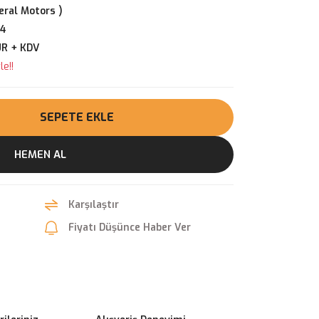
ral Motors )
34
UR + KDV
e!!
SEPETE EKLE
HEMEN AL
Karşılaştır
Fiyatı Düşünce Haber Ver