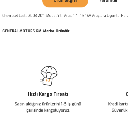
Ürün Bilgisi
Yorumlar
Chevrolet Lcetti 2003-2011 Model Yılı Arası 1.4- 1.6 16V Araçlara Uyumlu Ha
GENERAL MOTORS GM Marka Üründür.
Bu ürünün fiyat bilgisi, resim, ürün açıklamalarında ve diğer konularda
Görüş ve önerileriniz için teşekkür ederiz.
Ürün resmi kalitesiz, bozuk veya görüntülenemiyor.
Ürün açıklamasında eksik bilgiler bulunuyor.
Ürün bilgilerinde hatalar bulunuyor.
Ürün fiyatı diğer sitelerden daha pahalı.
Hızlı Kargo Fırsatı
G
Bu ürüne benzer farklı alternatifler olmalı.
Satın aldığınız ürünlerini 1-5 iş günü
Kredi kartı
içerisinde kargoluyoruz.
Güvenlik