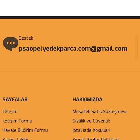
Gönder
Destek
psaopelyedekparca.com@gmail.com
SAYFALAR
HAKKIMIZDA
İletişim
Mesafeli Satış Sözleşmesi
İletişim Formu
Gizlilik ve Güvenlik
Havale Bildirim Formu
İptal İade Koşullari
Kargo Takibi
Kişisel Veriler Politikası