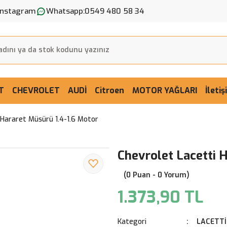
Instagram
Whatsapp:
0549 480 58 34
T
CHEVROLET
AUDİ
Citroen
MOTOR YAĞLARI
İleti
 Hararet Müsürü 1.4-1.6 Motor
Chevrolet Lacetti 
(0 Puan - 0 Yorum)
1.373,90 TL
Kategori
LACETTİ