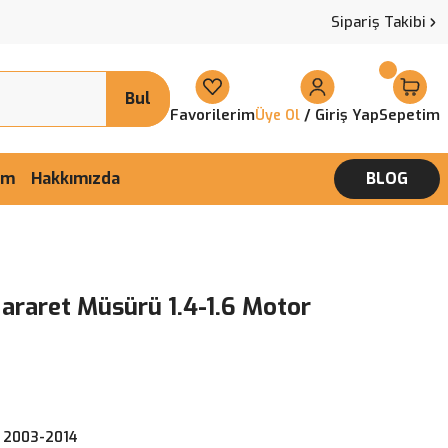
Sipariş Takibi
Bul
Favorilerim
/ Giriş Yap
Sepetim
Üye Ol
şim
Hakkımızda
BLOG
Hararet Müsürü 1.4-1.6 Motor
 2003-2014