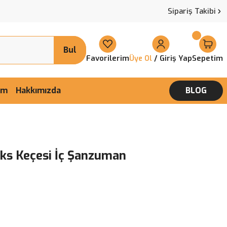
Sipariş Takibi
Bul
Favorilerim
/ Giriş Yap
Sepetim
Üye Ol
şim
Hakkımızda
BLOG
Aks Keçesi İç Şanzuman