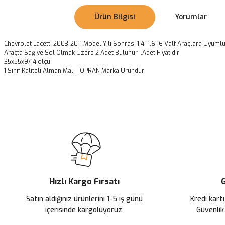
Ürün Bilgisi
Yorumlar
Chevrolet Lacetti 2003-2011 Model Yılı Sonrası 1,4 -1,6 16 Valf Araçlara Uyuml
Araçta Sağ ve Sol Olmak Üzere 2 Adet Bulunur ,Adet Fiyatıdır
35x55x9/14 ölçü
1.Sınıf Kaliteli Alman Malı TOPRAN Marka Üründür
Bu ürünün fiyat bilgisi, resim, ürün açıklamalarında ve diğer konularda
Görüş ve önerileriniz için teşekkür ederiz.
Ürün resmi kalitesiz, bozuk veya görüntülenemiyor.
Ürün açıklamasında eksik bilgiler bulunuyor.
Ürün bilgilerinde hatalar bulunuyor.
Ürün fiyatı diğer sitelerden daha pahalı.
Hızlı Kargo Fırsatı
G
Bu ürüne benzer farklı alternatifler olmalı.
Satın aldığınız ürünlerini 1-5 iş günü
Kredi kartı
içerisinde kargoluyoruz.
Güvenlik