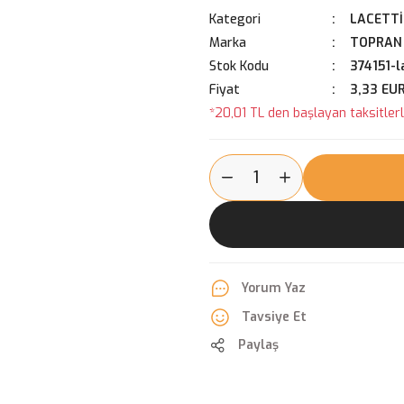
Kategori
LACETTİ
Marka
TOPRAN
Stok Kodu
374151-l
Fiyat
3,33 EU
*20,01 TL den başlayan taksitlerl
Yorum Yaz
Tavsiye Et
Paylaş