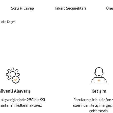
Soru & Cevap
Taksit Seçenekleri
Öner
u Aks Keçesi
 yetersiz gördüğünüz noktaları öneri formunu kullanarak tarafımıza ileteb
Ürün hakkında henüz soru sorulmamış.
Bu ürüne ilk yorumu siz yapın!
Sitemize ilk yorumu siz yapın!
Deneyimini Paylaş
Yorum Yaz
Soru Sor
üvenli Alışveriş
İletişim
 alışverişlerinde 256 bit SSL
Sorularınız için telefon
 sistemini kullanmaktayız.
üzerinden iletişime ge
çekinmeyin.