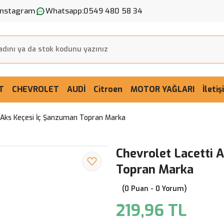
Instagram
Whatsapp:
0549 480 58 34
T
CHEVROLET
AUDİ
Citroen
MOTOR YAĞLARI
İleti
 Aks Keçesi İç Şanzuman Topran Marka
Chevrolet Lacetti 
Topran Marka
(0 Puan - 0 Yorum)
219,96 TL