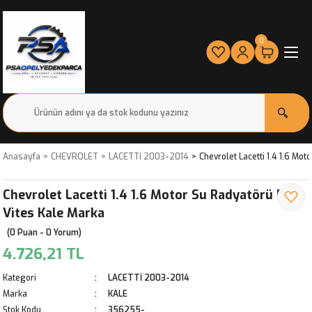
0
Anasayfa
CHEVROLET
LACETTİ 2003-2014
Chevrolet Lacetti 1.4 1.6 Mo
Chevrolet Lacetti 1.4 1.6 Motor Su Radyatörü Düz
Vites Kale Marka
(0 Puan - 0 Yorum)
4.726,21 TL
Kategori
LACETTİ 2003-2014
Marka
KALE
Stok Kodu
356255-