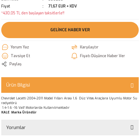
Fiyat
71,67 EUR + KDV
*430,05 TL den başlayan taksitlerle!!
GELINCE HABER VER
Yorum Yaz
Karşılaştır
Tavsiye Et
Fiyatı Düşünce Haber Ver
Paylaş
Ürün Bilgisi
Chevrolet Lacetti 2004-2011 Model Yılları Arası 1,6 Düz Vites Araçlara Uyumlu Motor Su
radyatörü
1.4-1.6 -16 Valf Motorlarda Kullanılmaktadır
KALE Marka Üründür
Yorumlar