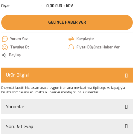
Fiyat
0,00 EUR + KDV
GELINCE HABER VER
Yorum Yaz
Karşılaştır
Tavsiye Et
Fiyatı Düşünce Haber Ver
Paylaş
Ürün Bilgisi
Chevrolet lacetti hb, sedan araca uygun fren ana merkezi kısa tipli depo ve kapağıyla
birlikte komple sevk edilmekte olup servis montaj orjinal ürünüdür.
Yorumlar
Soru & Cevap
Bu ürüne ilk yorumu siz yapın!