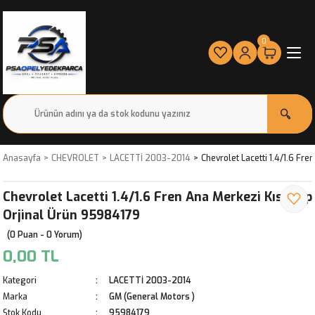
0
Anasayfa
CHEVROLET
LACETTİ 2003-2014
Chevrolet Lacetti 1.4/1.6 Fr
Chevrolet Lacetti 1.4/1.6 Fren Ana Merkezi Kısa Tip
Orjinal Ürün 95984179
(0 Puan - 0 Yorum)
0,00 TL
Kategori
LACETTİ 2003-2014
Marka
GM (General Motors )
Stok Kodu
95984179