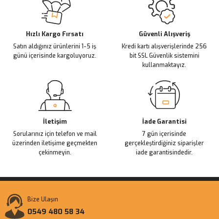
Ürün açıklamasında eksik bilgiler bulunuyor.
Deneyimini Paylaş
Ürün bilgilerinde hatalar bulunuyor.
Ürün fiyatı diğer sitelerden daha pahalı.
Hızlı Kargo Fırsatı
Güvenli Alışveriş
Satın aldığınız ürünlerini 1-5 iş
Kredi kartı alışverişlerinde 256
Bu ürüne benzer farklı alternatifler olmalı.
günü içerisinde kargoluyoruz.
bit SSL Güvenlik sistemini
kullanmaktayız.
Gönder
İletişim
İade Garantisi
Sorularınız için telefon ve mail
7 gün içerisinde
üzerinden iletişime geçmekten
gerçekleştirdiğiniz siparişler
çekinmeyin.
iade garantisindedir.
Bize Ulaşın
0549 480 58 34