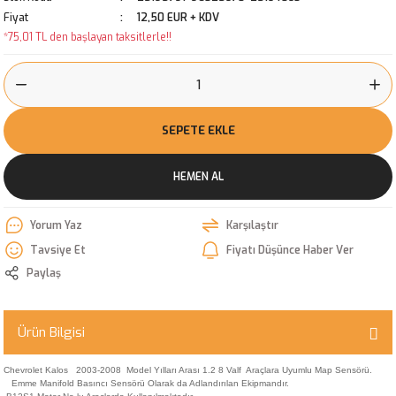
Fiyat
12,50 EUR + KDV
*75,01 TL den başlayan taksitlerle!!
SEPETE EKLE
HEMEN AL
Yorum Yaz
Karşılaştır
Tavsiye Et
Fiyatı Düşünce Haber Ver
Paylaş
Ürün Bilgisi
Chevrolet Kalos 2003-2008 Model Yılları Arası 1.2 8 Valf Araçlara Uyumlu Map Sensörü.
Emme Manifold Basıncı Sensörü Olarak da Adlandırılan Ekipmandır.