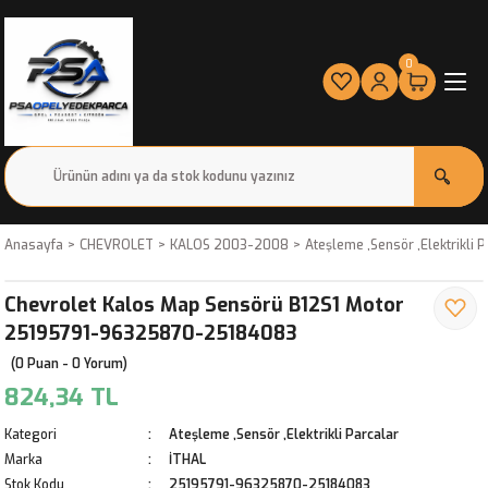
0
Anasayfa
CHEVROLET
KALOS 2003-2008
Ateşleme ,Sensör ,Elektrikli P
Chevrolet Kalos Map Sensörü B12S1 Motor
25195791-96325870-25184083
(0 Puan - 0 Yorum)
824,34 TL
Kategori
Ateşleme ,Sensör ,Elektrikli Parcalar
Marka
İTHAL
Stok Kodu
25195791-96325870-25184083