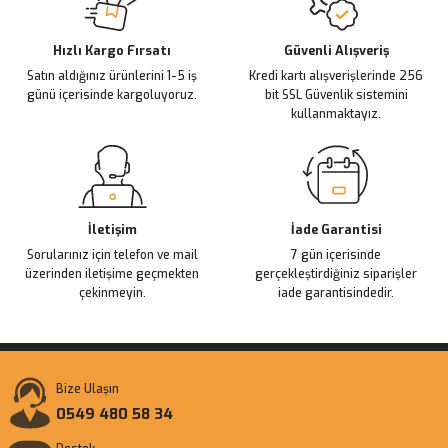
Deneyimini Paylaş
Ürün bilgilerinde hatalar bulunuyor.
Ürün fiyatı diğer sitelerden daha pahalı.
Hızlı Kargo Fırsatı
Güvenli Alışveriş
Satın aldığınız ürünlerini 1-5 iş
Kredi kartı alışverişlerinde 256
Bu ürüne benzer farklı alternatifler olmalı.
günü içerisinde kargoluyoruz.
bit SSL Güvenlik sistemini
kullanmaktayız.
Gönder
İletişim
İade Garantisi
Sorularınız için telefon ve mail
7 gün içerisinde
üzerinden iletişime geçmekten
gerçekleştirdiğiniz siparişler
çekinmeyin.
iade garantisindedir.
Bize Ulaşın
0549 480 58 34