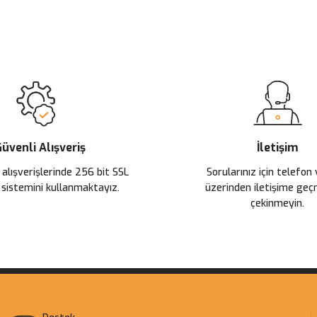
 yetersiz gördüğünüz noktaları öneri formunu kullanarak tarafımıza ileteb
Ürün hakkında henüz soru sorulmamış.
Bu ürüne ilk yorumu siz yapın!
Sitemize ilk yorumu siz yapın!
Deneyimini Paylaş
Yorum Yaz
Soru Sor
üvenli Alışveriş
İletişim
 alışverişlerinde 256 bit SSL
Sorularınız için telefon
 sistemini kullanmaktayız.
üzerinden iletişime ge
çekinmeyin.
Gönder