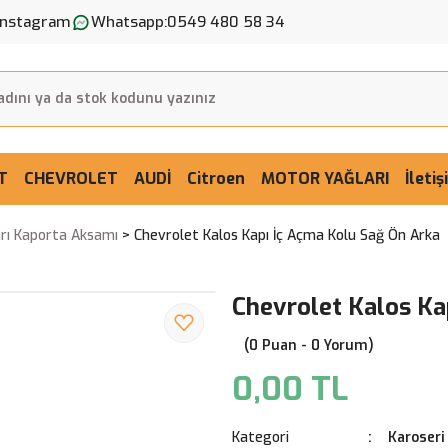
Instagram
Whatsapp:
0549 480 58 34
T
CHEVROLET
AUDİ
Citroen
MOTOR YAĞLARI
İleti
arı Kaporta Aksamı
Chevrolet Kalos Kapı İç Açma Kolu Sağ Ön Arka
Chevrolet Kalos Ka
(0 Puan - 0 Yorum)
0,00 TL
Kategori
Karoseri