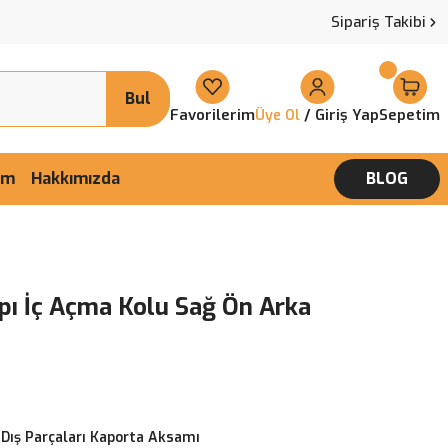
Sipariş Takibi
Bul
Favorilerim
/ Giriş Yap
Sepetim
Üye Ol
şim
Hakkımızda
BLOG
pı İç Açma Kolu Sağ Ön Arka
 Dış Parçaları Kaporta Aksamı