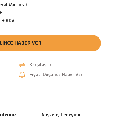
ral Motors )
8
R + KDV
LINCE HABER VER
Karşılaştır
Fiyatı Düşünce Haber Ver
ileriniz
Alışveriş Deneyimi