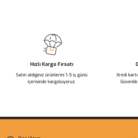
Bu ürünün fiyat bilgisi, resim, ürün açıklamalarında ve diğer konularda
Görüş ve önerileriniz için teşekkür ederiz.
Ürün resmi kalitesiz, bozuk veya görüntülenemiyor.
Ürün açıklamasında eksik bilgiler bulunuyor.
Ürün bilgilerinde hatalar bulunuyor.
Ürün fiyatı diğer sitelerden daha pahalı.
Hızlı Kargo Fırsatı
G
Bu ürüne benzer farklı alternatifler olmalı.
Satın aldığınız ürünlerini 1-5 iş günü
Kredi kartı
içerisinde kargoluyoruz.
Güvenlik