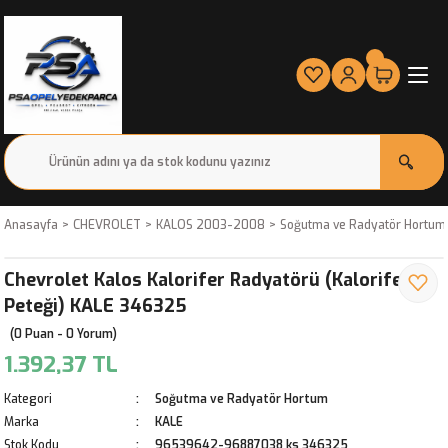
Anasayfa
CHEVROLET
KALOS 2003-2008
Soğutma ve Radyatör Hortum
Chevrolet Kalos Kalorifer Radyatörü (Kalorifer
Peteği) KALE 346325
(0 Puan - 0 Yorum)
1.392,37 TL
Kategori
Soğutma ve Radyatör Hortum
Marka
KALE
Stok Kodu
96539642-96887038 ks 346325