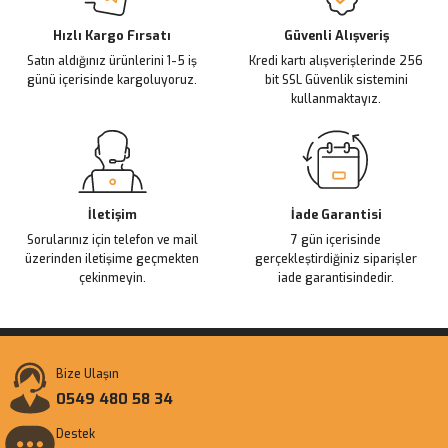
Deneyimini Paylaş
Ürün bilgilerinde hatalar bulunuyor.
Ürün fiyatı diğer sitelerden daha pahalı.
Hızlı Kargo Fırsatı
Güvenli Alışveriş
Satın aldığınız ürünlerini 1-5 iş
Kredi kartı alışverişlerinde 256
Bu ürüne benzer farklı alternatifler olmalı.
günü içerisinde kargoluyoruz.
bit SSL Güvenlik sistemini
kullanmaktayız.
Gönder
İletişim
İade Garantisi
Sorularınız için telefon ve mail
7 gün içerisinde
üzerinden iletişime geçmekten
gerçekleştirdiğiniz siparişler
çekinmeyin.
iade garantisindedir.
Bize Ulaşın
0549 480 58 34
Destek