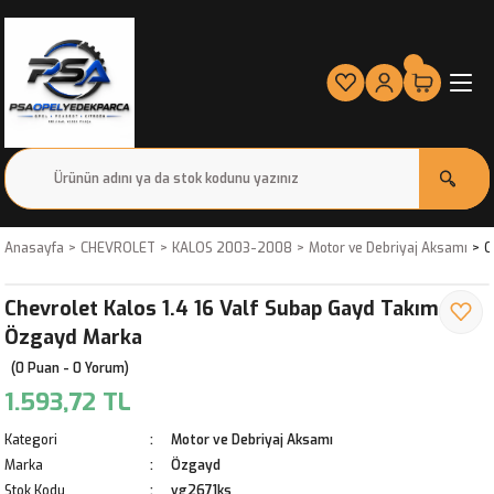
Anasayfa
CHEVROLET
KALOS 2003-2008
Motor ve Debriyaj Aksamı
C
Chevrolet Kalos 1.4 16 Valf Subap Gayd Takım
Özgayd Marka
(0 Puan - 0 Yorum)
1.593,72 TL
Kategori
Motor ve Debriyaj Aksamı
Marka
Özgayd
Stok Kodu
vg2671ks