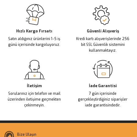
Sitemize ilk yorumu siz yapın!
Ürün resmi kalitesiz, bozuk veya görüntülenemiyor.
Ürün açıklamasında eksik bilgiler bulunuyor.
Deneyimini Paylaş
Ürün bilgilerinde hatalar bulunuyor.
Ürün fiyatı diğer sitelerden daha pahalı.
Hızlı Kargo Fırsatı
Güvenli Alışveriş
Satın aldığınız ürünlerini 1-5 iş
Kredi kartı alışverişlerinde 256
Bu ürüne benzer farklı alternatifler olmalı.
günü içerisinde kargoluyoruz.
bit SSL Güvenlik sistemini
kullanmaktayız.
Gönder
İletişim
İade Garantisi
Sorularınız için telefon ve mail
7 gün içerisinde
üzerinden iletişime geçmekten
gerçekleştirdiğiniz siparişler
çekinmeyin.
iade garantisindedir.
Bize Ulaşın