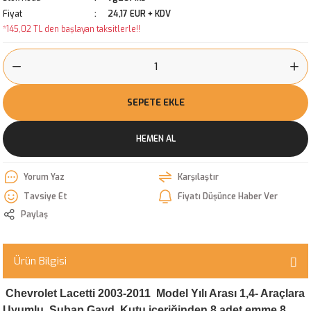
Fiyat
24,17 EUR + KDV
*145,02 TL den başlayan taksitlerle!!
SEPETE EKLE
HEMEN AL
Yorum Yaz
Karşılaştır
Tavsiye Et
Fiyatı Düşünce Haber Ver
Paylaş
Ürün Bilgisi
Chevrolet Lacetti 2003-2011 Model Yılı Arası 1,4- Araçlara
Uyumlu Subap Gayd Kutu içeriğinden 8 adet emme 8