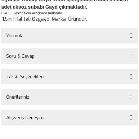
adet eksoz subabı Gayd çıkmaktadır.
F14D3 ,Motor Nolu Araçlarda Kullanılır
1.Sınıf Kaliteli Özgayd Marka Üründür.
Yorumlar
Soru & Cevap
Bu ürüne ilk yorumu siz yapın!
Taksit Seçenekleri
Yorum Yaz
Ürün hakkında henüz soru sorulmamış.
Önerileriniz
Soru Sor
Bu ürünün fiyat bilgisi, resim, ürün açıklamalarında ve diğer konularda
yetersiz gördüğünüz noktaları öneri formunu kullanarak tarafımıza
Alışveriş Deneyimi
iletebilirsiniz.
Görüş ve önerileriniz için teşekkür ederiz.