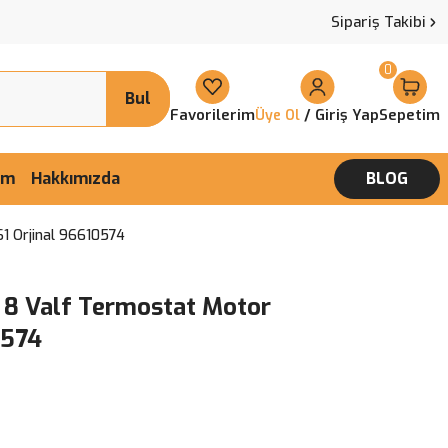
Sipariş Takibi
0
Bul
Favorilerim
/ Giriş Yap
Sepetim
Üye Ol
şim
Hakkımızda
BLOG
S1 Orjinal 96610574
2 8 Valf Termostat Motor
0574