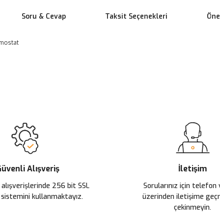
Soru & Cevap
Taksit Seçenekleri
Öner
rmostat
 yetersiz gördüğünüz noktaları öneri formunu kullanarak tarafımıza ileteb
Ürün hakkında henüz soru sorulmamış.
Bu ürüne ilk yorumu siz yapın!
Sitemize ilk yorumu siz yapın!
Deneyimini Paylaş
Yorum Yaz
Soru Sor
üvenli Alışveriş
İletişim
 alışverişlerinde 256 bit SSL
Sorularınız için telefon
Gönder
 sistemini kullanmaktayız.
üzerinden iletişime ge
çekinmeyin.