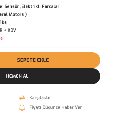
 ,Sensör ,Elektrikli Parcalar
ral Motors )
4ks
UR + KDV
e!!
SEPETE EKLE
HEMEN AL
Karşılaştır
Fiyatı Düşünce Haber Ver