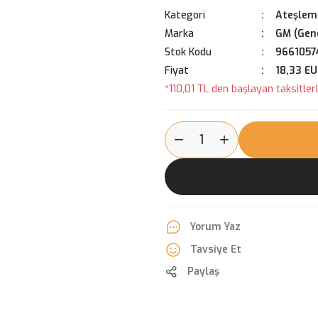
Kategori
Ateşleme
Marka
GM (Gene
Stok Kodu
9661057
Fiyat
18,33 E
*110,01 TL den başlayan taksitlerl
Yorum Yaz
Tavsiye Et
Paylaş