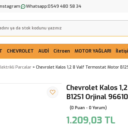
Instagram
Whatsapp:
0549 480 58 34
T
CHEVROLET
AUDİ
Citroen
MOTOR YAĞLARI
İleti
ektrikli Parcalar
Chevrolet Kalos 1,2 8 Valf Termostat Motor B12
Chevrolet Kalos 1,
B12S1 Orjinal 9661
(0 Puan - 0 Yorum)
1.209,03 TL