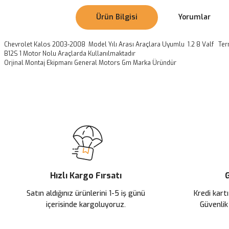
Ürün Bilgisi
Yorumlar
Chevrolet Kalos 2003-2008 Model Yılı Arası Araçlara Uyumlu 1.2 8 Valf Te
B12S 1 Motor Nolu Araçlarda Kullanılmaktadır
Orjinal Montaj Ekipmanı General Motors Gm Marka Üründür
Bu ürünün fiyat bilgisi, resim, ürün açıklamalarında ve diğer konularda
Görüş ve önerileriniz için teşekkür ederiz.
Ürün resmi kalitesiz, bozuk veya görüntülenemiyor.
Ürün açıklamasında eksik bilgiler bulunuyor.
Ürün bilgilerinde hatalar bulunuyor.
Ürün fiyatı diğer sitelerden daha pahalı.
Hızlı Kargo Fırsatı
G
Bu ürüne benzer farklı alternatifler olmalı.
Satın aldığınız ürünlerini 1-5 iş günü
Kredi kartı
içerisinde kargoluyoruz.
Güvenlik