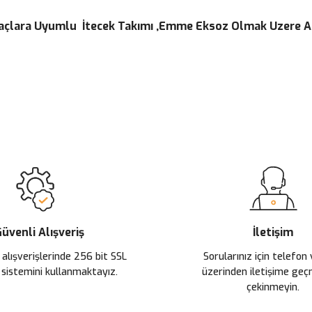
Araçlara Uyumlu İtecek Takımı ,Emme Eksoz Olmak Uzere A
 yetersiz gördüğünüz noktaları öneri formunu kullanarak tarafımıza ileteb
Ürün hakkında henüz soru sorulmamış.
Bu ürüne ilk yorumu siz yapın!
Sitemize ilk yorumu siz yapın!
Deneyimini Paylaş
Yorum Yaz
Soru Sor
üvenli Alışveriş
İletişim
 alışverişlerinde 256 bit SSL
Sorularınız için telefon
 sistemini kullanmaktayız.
üzerinden iletişime ge
çekinmeyin.