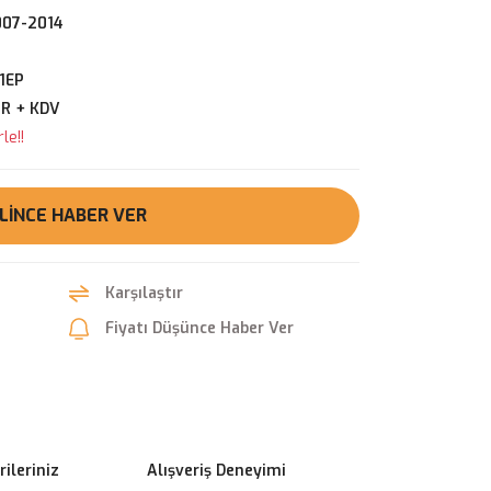
007-2014
1EP
UR + KDV
le!!
LINCE HABER VER
Karşılaştır
Fiyatı Düşünce Haber Ver
ileriniz
Alışveriş Deneyimi