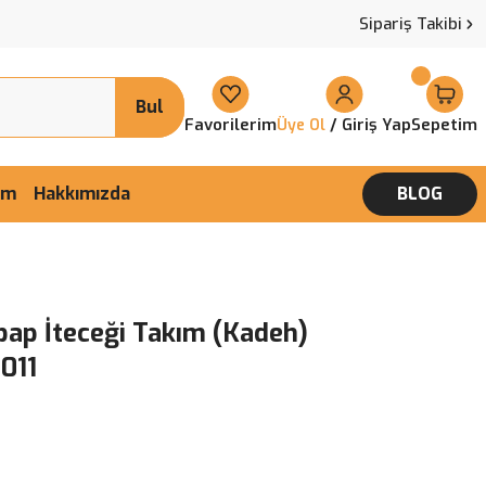
Sipariş Takibi
Bul
Favorilerim
/ Giriş Yap
Sepetim
Üye Ol
şim
Hakkımızda
BLOG
bap İteceği Takım (Kadeh)
011