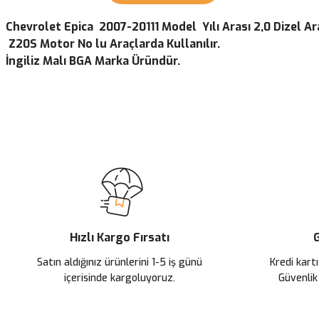
Chevrolet Epica 2007-20111 Model Yılı Arası 2,0 Dizel 
Z20S Motor No lu Araçlarda Kullanılır.
İngiliz Malı BGA Marka Üründür.
Bu ürünün fiyat bilgisi, resim, ürün açıklamalarında ve diğer konularda
Görüş ve önerileriniz için teşekkür ederiz.
Ürün resmi kalitesiz, bozuk veya görüntülenemiyor.
Ürün açıklamasında eksik bilgiler bulunuyor.
Ürün bilgilerinde hatalar bulunuyor.
Ürün fiyatı diğer sitelerden daha pahalı.
Hızlı Kargo Fırsatı
G
Bu ürüne benzer farklı alternatifler olmalı.
Satın aldığınız ürünlerini 1-5 iş günü
Kredi kartı
içerisinde kargoluyoruz.
Güvenlik