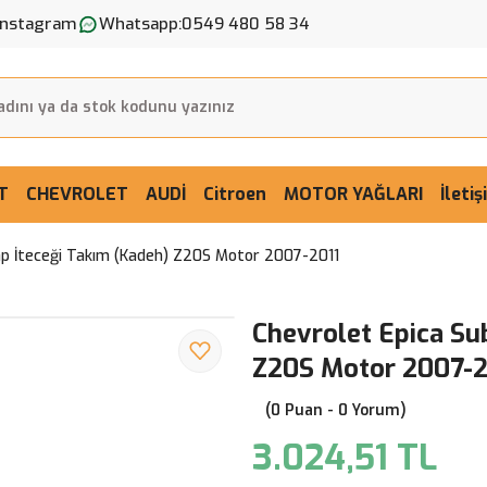
Instagram
Whatsapp:
0549 480 58 34
T
CHEVROLET
AUDİ
Citroen
MOTOR YAĞLARI
İleti
ap İteceği Takım (Kadeh) Z20S Motor 2007-2011
Chevrolet Epica Su
Z20S Motor 2007-2
(0 Puan - 0 Yorum)
3.024,51 TL