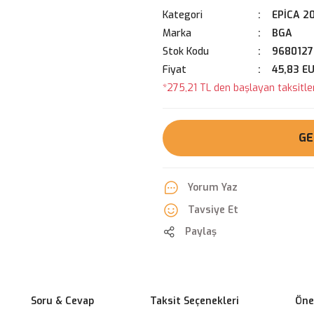
Kategori
EPİCA 2
Marka
BGA
Stok Kodu
9680127
Fiyat
45,83 E
*275,21 TL den başlayan taksitler
GE
Yorum Yaz
Tavsiye Et
Paylaş
Soru & Cevap
Taksit Seçenekleri
Öner