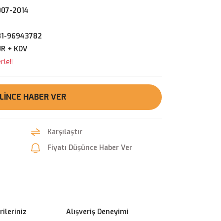
007-2014
1-96943782
UR + KDV
le!!
LINCE HABER VER
Karşılaştır
Fiyatı Düşünce Haber Ver
ileriniz
Alışveriş Deneyimi