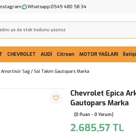
Instagram
Whatsapp:
0549 480 58 34
T
CHEVROLET
AUDİ
Citroen
MOTOR YAĞLARI
İleti
a Amortisör Sağ / Sol Takım Gautopars Marka
Chevrolet Epica Ar
Gautopars Marka
(0 Puan - 0 Yorum)
2.685,57 TL