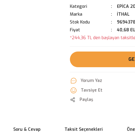
Kategori
EPİCA 2
Marka
İTHAL
Stok Kodu
9694378
Fiyat
40,68 E
*244,36 TL den başlayan taksitler
GE
Yorum Yaz
Tavsiye Et
Paylaş
Soru & Cevap
Taksit Seçenekleri
Öner