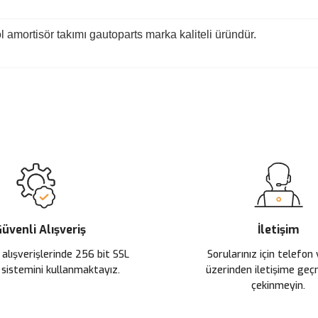
 amortisör takımı gautoparts marka kaliteli üründür.
 yetersiz gördüğünüz noktaları öneri formunu kullanarak tarafımıza ileteb
Ürün hakkında henüz soru sorulmamış.
Bu ürüne ilk yorumu siz yapın!
Sitemize ilk yorumu siz yapın!
Deneyimini Paylaş
Yorum Yaz
Soru Sor
üvenli Alışveriş
İletişim
 alışverişlerinde 256 bit SSL
Sorularınız için telefon
 sistemini kullanmaktayız.
üzerinden iletişime ge
çekinmeyin.