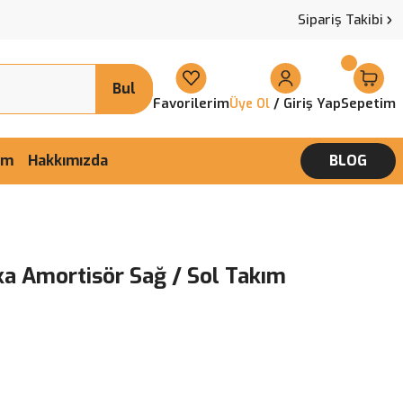
Sipariş Takibi
Bul
Favorilerim
/ Giriş Yap
Sepetim
Üye Ol
şim
Hakkımızda
BLOG
ka Amortisör Sağ / Sol Takım