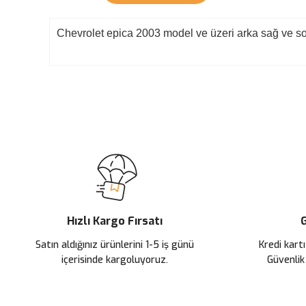
Chevrolet epica 2003 model ve üzeri arka sağ ve sol
Bu ürünün fiyat bilgisi, resim, ürün açıklamalarında ve diğer konularda
Görüş ve önerileriniz için teşekkür ederiz.
Ürün resmi kalitesiz, bozuk veya görüntülenemiyor.
Ürün açıklamasında eksik bilgiler bulunuyor.
Ürün bilgilerinde hatalar bulunuyor.
Ürün fiyatı diğer sitelerden daha pahalı.
Hızlı Kargo Fırsatı
G
Bu ürüne benzer farklı alternatifler olmalı.
Satın aldığınız ürünlerini 1-5 iş günü
Kredi kartı
içerisinde kargoluyoruz.
Güvenlik