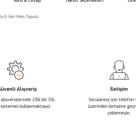
Soru & Cevap
Taksit Seçenekleri
Öner
u 5 İleri Vites Topuzu
 yetersiz gördüğünüz noktaları öneri formunu kullanarak tarafımıza ileteb
Ürün hakkında henüz soru sorulmamış.
Bu ürüne ilk yorumu siz yapın!
Sitemize ilk yorumu siz yapın!
Deneyimini Paylaş
Yorum Yaz
Soru Sor
üvenli Alışveriş
İletişim
 alışverişlerinde 256 bit SSL
Sorularınız için telefon
 sistemini kullanmaktayız.
üzerinden iletişime ge
çekinmeyin.
Gönder