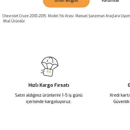
Ürün Bilgisi
Yorumlar
Chevrolet Cruze 2010-2015 Model Yılı Arası Manuel Şanzıman Araçlara Uyuml
İthal Üründür.
Bu ürünün fiyat bilgisi, resim, ürün açıklamalarında ve diğer konularda
Görüş ve önerileriniz için teşekkür ederiz.
Ürün resmi kalitesiz, bozuk veya görüntülenemiyor.
Ürün açıklamasında eksik bilgiler bulunuyor.
Ürün bilgilerinde hatalar bulunuyor.
Ürün fiyatı diğer sitelerden daha pahalı.
Hızlı Kargo Fırsatı
G
Bu ürüne benzer farklı alternatifler olmalı.
Satın aldığınız ürünlerini 1-5 iş günü
Kredi kartı
içerisinde kargoluyoruz.
Güvenlik