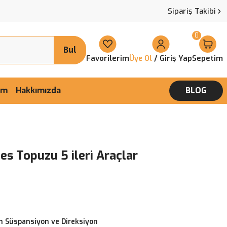
Sipariş Takibi
0
Bul
Favorilerim
/ Giriş Yap
Sepetim
Üye Ol
şim
Hakkımızda
BLOG
es Topuzu 5 ileri Araçlar
 Süspansiyon ve Direksiyon