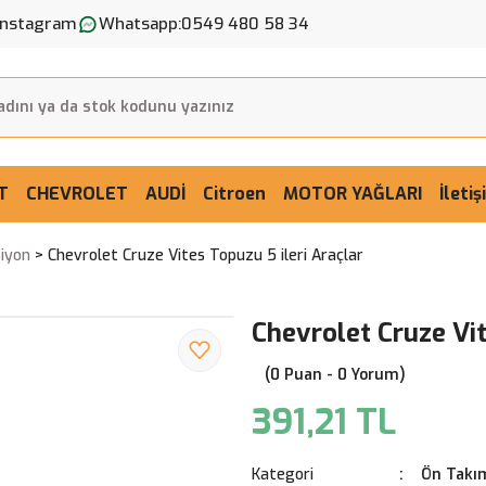
Instagram
Whatsapp:
0549 480 58 34
T
CHEVROLET
AUDİ
Citroen
MOTOR YAĞLARI
İleti
iyon
Chevrolet Cruze Vites Topuzu 5 ileri Araçlar
Chevrolet Cruze Vit
(0 Puan - 0 Yorum)
391,21 TL
Kategori
Ön Takım