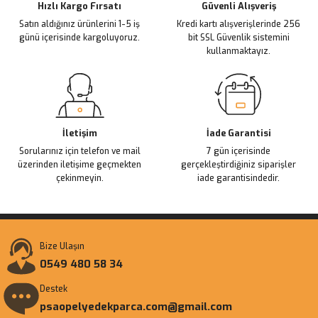
Ürün fiyatı diğer sitelerden daha pahalı.
Hızlı Kargo Fırsatı
Güvenli Alışveriş
Satın aldığınız ürünlerini 1-5 iş
Kredi kartı alışverişlerinde 256
Bu ürüne benzer farklı alternatifler olmalı.
günü içerisinde kargoluyoruz.
bit SSL Güvenlik sistemini
kullanmaktayız.
Gönder
İletişim
İade Garantisi
Sorularınız için telefon ve mail
7 gün içerisinde
üzerinden iletişime geçmekten
gerçekleştirdiğiniz siparişler
çekinmeyin.
iade garantisindedir.
Bize Ulaşın
0549 480 58 34
Destek
psaopelyedekparca.com@gmail.com