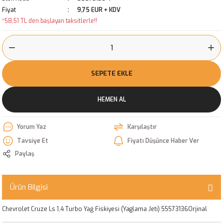
Fiyat
9,75 EUR + KDV
*58,51 TL den başlayan taksitlerle!!
SEPETE EKLE
HEMEN AL
Yorum Yaz
Karşılaştır
Tavsiye Et
Fiyatı Düşünce Haber Ver
Paylaş
Ürün Bilgisi
Chevrolet Cruze Ls 1,4 Turbo Yağ Fiskiyesi (Yaglama Jeti) 55573136Orjinal