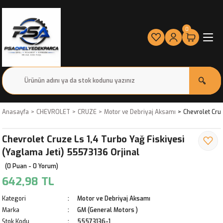
0
Anasayfa
CHEVROLET
CRUZE
Motor ve Debriyaj Aksamı
Chevrolet Cruz
Chevrolet Cruze Ls 1,4 Turbo Yağ Fiskiyesi
(Yaglama Jeti) 55573136 Orjinal
(0 Puan - 0 Yorum)
642,98 TL
Kategori
Motor ve Debriyaj Aksamı
Marka
GM (General Motors )
Stok Kodu
55573136-1