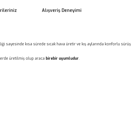
ileriniz
Alışveriş Deneyimi
nliği sayesinde kısa sürede sıcak hava üretir ve kış aylarında konforlu sürüş
lerde üretilmiş olup araca
birebir uyumludur
.
ilirsiniz.