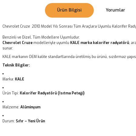
Ürün Bilgisi
Yorumlar
Chevrolet Cruze 2010 Model Yılı Sonrası Tüm Araçlara Uyumlu Kalorifer Rad
Benzinli ve Dizel, Tüm Modellere Uyumludur.
Chevrolet Cruze
modelleriyle uyumlu
KALE marka kalorifer radyatörü
, ar
sunar.
KALE markanın OEM kalite standartlarında üretilmiş bu ürünü, sızdırmaz yapısı
Teknik Bilgiler:
Marka:
KALE
Ürün Tipi:
Kalorifer Radyatörü (Isıtma Peteği)
Malzeme:
Alüminyum
Durum:
Sıfır – Yeni Ürün
Bu ürünün fiyat bilgisi, resim, ürün açıklamalarında ve diğer konularda