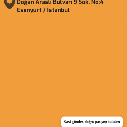
Doğan Araslı Bulvarı 9 Sok. No:4
Esenyurt / İstanbul
Şasi gönder, doğru parçayı bulalım