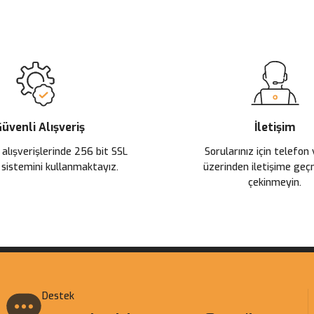
Ürün hakkında henüz soru sorulmamış.
Bu ürüne ilk yorumu siz yapın!
Sitemize ilk yorumu siz yapın!
Deneyimini Paylaş
Yorum Yaz
Soru Sor
üvenli Alışveriş
İletişim
 alışverişlerinde 256 bit SSL
Sorularınız için telefon
 sistemini kullanmaktayız.
üzerinden iletişime ge
çekinmeyin.
Gönder
Destek