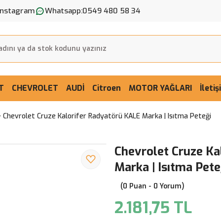
Instagram
Whatsapp:
0549 480 58 34
T
CHEVROLET
AUDİ
Citroen
MOTOR YAĞLARI
İleti
Chevrolet Cruze Kalorifer Radyatörü KALE Marka | Isıtma Peteği
Chevrolet Cruze Ka
Marka | Isıtma Pete
(0 Puan - 0 Yorum)
2.181,75 TL