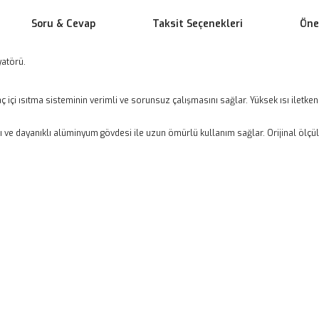
Soru & Cevap
Taksit Seçenekleri
Öner
yatörü.
aç içi ısıtma sisteminin verimli ve sorunsuz çalışmasını sağlar. Yüksek ısı iletke
 ve dayanıklı alüminyum gövdesi ile uzun ömürlü kullanım sağlar. Orijinal ölçü
 yetersiz gördüğünüz noktaları öneri formunu kullanarak tarafımıza ileteb