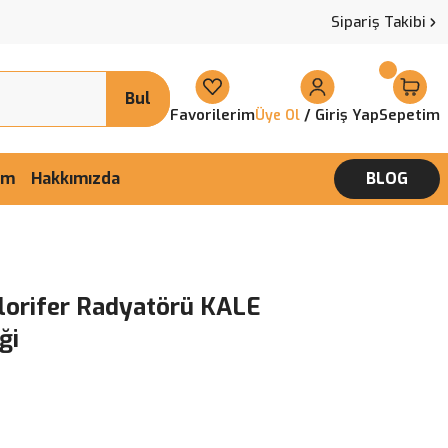
Sipariş Takibi
Bul
Favorilerim
/ Giriş Yap
Sepetim
Üye Ol
şim
Hakkımızda
BLOG
lorifer Radyatörü KALE
ği