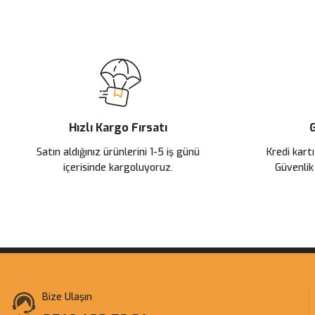
Görüş ve önerileriniz için teşekkür ederiz.
Ürün resmi kalitesiz, bozuk veya görüntülenemiyor.
Ürün açıklamasında eksik bilgiler bulunuyor.
Ürün bilgilerinde hatalar bulunuyor.
Ürün fiyatı diğer sitelerden daha pahalı.
Hızlı Kargo Fırsatı
G
Bu ürüne benzer farklı alternatifler olmalı.
Satın aldığınız ürünlerini 1-5 iş günü
Kredi kartı
içerisinde kargoluyoruz.
Güvenlik
Bize Ulaşın