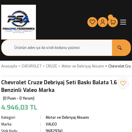
Anasayfa
CHEVROLET
CRUZE
Motor ve Debriyaj Aksamı
Chevrolet Cruz
Chevrolet Cruze Debriyaj Seti Baskı Balata 1.6
Benzinli Valeo Marka
(0 Puan - 0 Yorum)
4.946,03 TL
Kategori
Motor ve Debriyaj Aksamı
Marka
VALEO
Stok Kodu
96829741