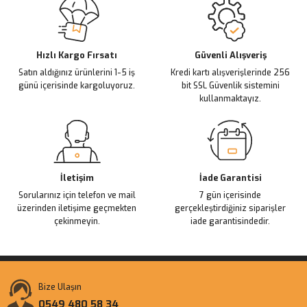
Ürün açıklamasında eksik bilgiler bulunuyor.
Deneyimini Paylaş
Ürün bilgilerinde hatalar bulunuyor.
Ürün fiyatı diğer sitelerden daha pahalı.
Hızlı Kargo Fırsatı
Güvenli Alışveriş
Satın aldığınız ürünlerini 1-5 iş
Kredi kartı alışverişlerinde 256
Bu ürüne benzer farklı alternatifler olmalı.
günü içerisinde kargoluyoruz.
bit SSL Güvenlik sistemini
kullanmaktayız.
Gönder
İletişim
İade Garantisi
Sorularınız için telefon ve mail
7 gün içerisinde
üzerinden iletişime geçmekten
gerçekleştirdiğiniz siparişler
çekinmeyin.
iade garantisindedir.
Bize Ulaşın
0549 480 58 34