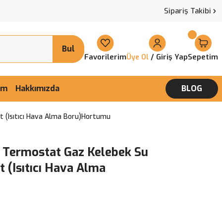
Sipariş Takibi
Bul
Favorilerim
/ Giriş Yap
Sepetim
Üye Ol
şim
Hakkımızda
BLOG
 (Isıtıcı Hava Alma Boru)Hortumu
6 Termostat Gaz Kelebek Su
(Isıtıcı Hava Alma