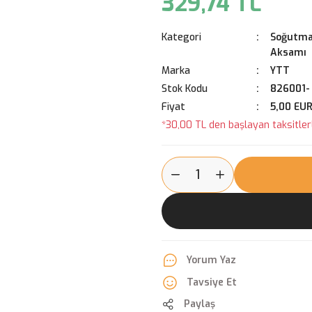
329,74 TL
Kategori
Soğutma
Aksamı
Marka
YTT
Stok Kodu
826001-
Fiyat
5,00 EU
*30,00 TL den başlayan taksitlerl
Yorum Yaz
Tavsiye Et
Paylaş