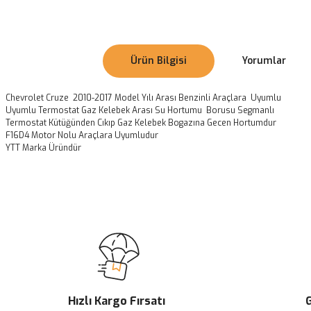
Ürün Bilgisi
Yorumlar
Chevrolet Cruze 2010-2017 Model Yılı Arası Benzinli Araçlara Uyumlu
Uyumlu Termostat Gaz Kelebek Arası Su Hortumu Borusu Segmanlı
Termostat Kütüğünden Cıkıp Gaz Kelebek Bogazına Gecen Hortumdur
F16D4 Motor Nolu Araçlara Uyumludur
YTT Marka Üründür
Bu ürünün fiyat bilgisi, resim, ürün açıklamalarında ve diğer konularda
Görüş ve önerileriniz için teşekkür ederiz.
Ürün resmi kalitesiz, bozuk veya görüntülenemiyor.
Ürün açıklamasında eksik bilgiler bulunuyor.
Ürün bilgilerinde hatalar bulunuyor.
Ürün fiyatı diğer sitelerden daha pahalı.
Hızlı Kargo Fırsatı
G
Bu ürüne benzer farklı alternatifler olmalı.