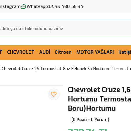
Instagram
Whatsapp:
0549 480 58 34
T
CHEVROLET
AUDİ
Citroen
MOTOR YAĞLARI
İleti
Chevrolet Cruze 1,6 Termostat Gaz Kelebek Su Hortumu Termostat
Chevrolet Cruze 1,
Hortumu Termostat 
Boru)Hortumu
(0 Puan - 0 Yorum)