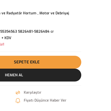
 ve Radyatör Hortum
,
Motor ve Debriyaj
 55354563 5826481-5826484 cr
R + KDV
e!!
SEPETE EKLE
HEMEN AL
Karşılaştır
Fiyatı Düşünce Haber Ver