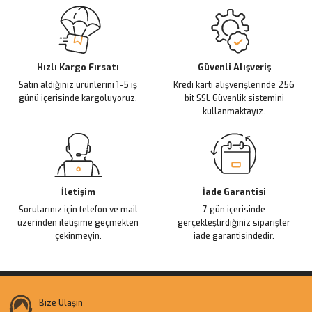
Sitemize ilk yorumu siz yapın!
Ürün resmi kalitesiz, bozuk veya görüntülenemiyor.
Ürün açıklamasında eksik bilgiler bulunuyor.
Deneyimini Paylaş
Ürün bilgilerinde hatalar bulunuyor.
Ürün fiyatı diğer sitelerden daha pahalı.
Hızlı Kargo Fırsatı
Güvenli Alışveriş
Satın aldığınız ürünlerini 1-5 iş
Kredi kartı alışverişlerinde 256
Bu ürüne benzer farklı alternatifler olmalı.
günü içerisinde kargoluyoruz.
bit SSL Güvenlik sistemini
kullanmaktayız.
Gönder
İletişim
İade Garantisi
Sorularınız için telefon ve mail
7 gün içerisinde
üzerinden iletişime geçmekten
gerçekleştirdiğiniz siparişler
çekinmeyin.
iade garantisindedir.
Bize Ulaşın