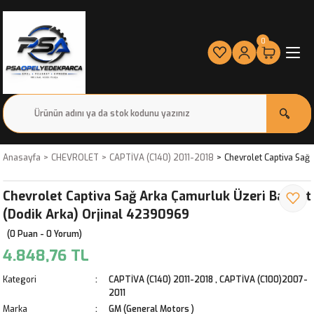
0
Anasayfa
CHEVROLET
CAPTİVA (C140) 2011-2018
Chevrolet Captiva Sağ
Chevrolet Captiva Sağ Arka Çamurluk Üzeri Bakalit
(Dodik Arka) Orjinal 42390969
(0 Puan - 0 Yorum)
4.848,76 TL
Kategori
CAPTİVA (C140) 2011-2018
,
CAPTİVA (C100)2007-
2011
Marka
GM (General Motors )