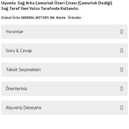
Uyumlu Sağ Arka Çamurluk Üzeri Çıtası (Çamurluk Dodiği)
Sağ Taraf Yani Yolcu Tarafında Kullanılır.
Orjinal Ürün GENERAL MOTORS GM Marka Üründür.
Yorumlar
Soru & Cevap
Bu ürüne ilk yorumu siz yapın!
Taksit Seçenekleri
Yorum Yaz
Ürün hakkında henüz soru sorulmamış.
Önerileriniz
Soru Sor
Bu ürünün fiyat bilgisi, resim, ürün açıklamalarında ve diğer konularda
yetersiz gördüğünüz noktaları öneri formunu kullanarak tarafımıza
Alışveriş Deneyimi
iletebilirsiniz.
Görüş ve önerileriniz için teşekkür ederiz.