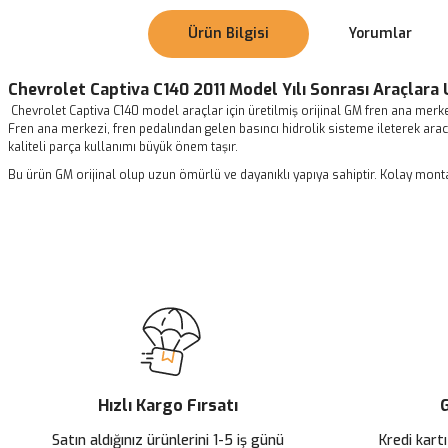
Ürün Bilgisi
Yorumlar
Chevrolet Captiva C140 2011 Model Yılı Sonrası Araçlar
Chevrolet Captiva C140 model araçlar için üretilmiş orijinal GM fren ana mer
Fren ana merkezi, fren pedalından gelen basıncı hidrolik sisteme ileterek arac
kaliteli parça kullanımı büyük önem taşır.
Bu ürün GM orijinal olup uzun ömürlü ve dayanıklı yapıya sahiptir. Kolay mont
Bu ürünün fiyat bilgisi, resim, ürün açıklamalarında ve diğer konularda
Görüş ve önerileriniz için teşekkür ederiz.
ürün satış hk.
Ürün resmi kalitesiz, bozuk veya görüntülenemiyor.
Ürün açıklamasında eksik bilgiler bulunuyor.
ürün aracıma uydu çok hızlı bir şekilde tarafıma ulaştı çok memnun kaldım iş
Ürün bilgilerinde hatalar bulunuyor.
doğukan şele | 02/06/2025
Ürün fiyatı diğer sitelerden daha pahalı.
Hızlı Kargo Fırsatı
G
Bu ürüne benzer farklı alternatifler olmalı.
Yorum Yaz
Satın aldığınız ürünlerini 1-5 iş günü
Kredi kartı