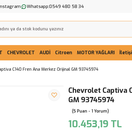
Instagram
Whatsapp:
0549 480 58 34
T
CHEVROLET
AUDİ
Citroen
MOTOR YAĞLARI
İleti
aptiva C140 Fren Ana Merkez Orijinal GM 93745974
Chevrolet Captiva 
GM 93745974
(5 Puan - 1 Yorum)
10.453,19 TL