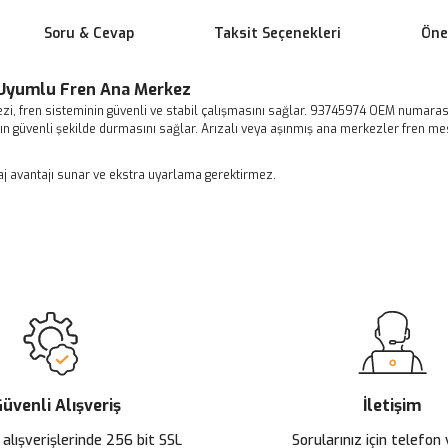
Soru & Cevap
Taksit Seçenekleri
Öner
a Uyumlu Fren Ana Merkez
kezi, fren sisteminin güvenli ve stabil çalışmasını sağlar. 93745974 OEM numara
ın güvenli şekilde durmasını sağlar. Arızalı veya aşınmış ana merkezler fren mes
aj avantajı sunar ve ekstra uyarlama gerektirmez.
 yetersiz gördüğünüz noktaları öneri formunu kullanarak tarafımıza ileteb
Ürün hakkında henüz soru sorulmamış.
Sitemize ilk yorumu siz yapın!
Deneyimini Paylaş
Soru Sor
letmeyi tavsiye ediyorum
üvenli Alışveriş
İletişim
 alışverişlerinde 256 bit SSL
Sorularınız için telefon