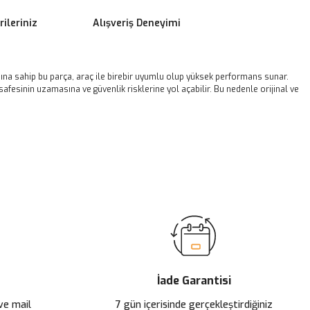
ileriniz
Alışveriş Deneyimi
sına sahip bu parça, araç ile birebir uyumlu olup yüksek performans sunar.
afesinin uzamasına ve güvenlik risklerine yol açabilir. Bu nedenle orijinal ve
ilirsiniz.
İade Garantisi
 ve mail
7 gün içerisinde gerçekleştirdiğiniz