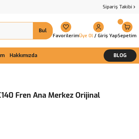
Sipariş Takibi
Bul
Favorilerim
/ Giriş Yap
Sepetim
Üye Ol
şim
Hakkımızda
BLOG
C140 Fren Ana Merkez Orijinal