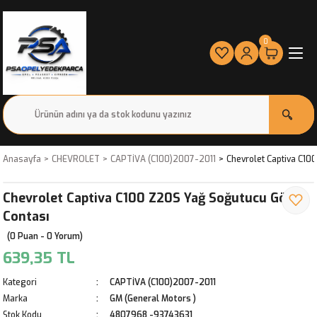
0
Anasayfa
CHEVROLET
CAPTİVA (C100)2007-2011
Chevrolet Captiva C10
Chevrolet Captiva C100 Z20S Yağ Soğutucu Gövde
Contası
(0 Puan - 0 Yorum)
639,35 TL
Kategori
CAPTİVA (C100)2007-2011
Marka
GM (General Motors )
Stok Kodu
4807968 -93743631