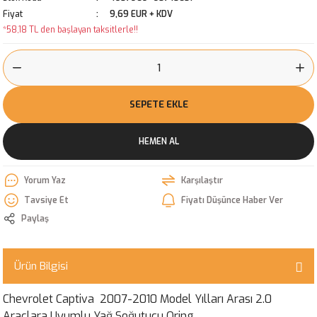
Fiyat
9,69 EUR + KDV
*58,18 TL den başlayan taksitlerle!!
SEPETE EKLE
HEMEN AL
Yorum Yaz
Karşılaştır
Tavsiye Et
Fiyatı Düşünce Haber Ver
Paylaş
Ürün Bilgisi
Chevrolet Captiva 2007-2010 Model Yılları Arası 2.0
Araçlara Uyumlu Yağ Soğutucu Oring