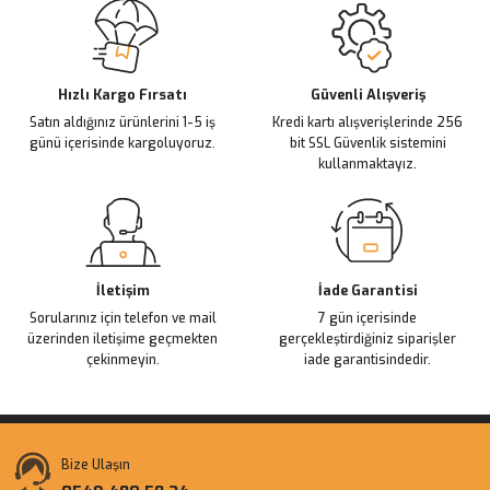
Ürün resmi kalitesiz, bozuk veya görüntülenemiyor.
Ürün açıklamasında eksik bilgiler bulunuyor.
Deneyimini Paylaş
Ürün bilgilerinde hatalar bulunuyor.
Ürün fiyatı diğer sitelerden daha pahalı.
Hızlı Kargo Fırsatı
Güvenli Alışveriş
Satın aldığınız ürünlerini 1-5 iş
Kredi kartı alışverişlerinde 256
Bu ürüne benzer farklı alternatifler olmalı.
günü içerisinde kargoluyoruz.
bit SSL Güvenlik sistemini
kullanmaktayız.
Gönder
İletişim
İade Garantisi
Sorularınız için telefon ve mail
7 gün içerisinde
üzerinden iletişime geçmekten
gerçekleştirdiğiniz siparişler
çekinmeyin.
iade garantisindedir.
Bize Ulaşın