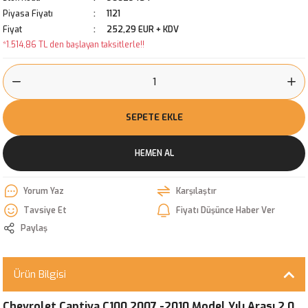
Piyasa Fiyatı
1121
Fiyat
252,29 EUR + KDV
*1.514,86 TL den başlayan taksitlerle!!
SEPETE EKLE
HEMEN AL
Yorum Yaz
Karşılaştır
Tavsiye Et
Fiyatı Düşünce Haber Ver
Paylaş
Ürün Bilgisi
Chevrolet Captiva C100 2007 -2010 Model Yılı Arası 2.0