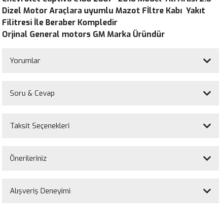
Dizel Motor Araçlara uyumlu Mazot Fİltre Kabı Yakıt
Filitresi İle Beraber Kompledir
Orjinal General motors GM Marka Üründür
Yorumlar
Soru & Cevap
Bu ürüne ilk yorumu siz yapın!
Taksit Seçenekleri
Yorum Yaz
Ürün hakkında henüz soru sorulmamış.
Önerileriniz
Soru Sor
Bu ürünün fiyat bilgisi, resim, ürün açıklamalarında ve diğer konularda
yetersiz gördüğünüz noktaları öneri formunu kullanarak tarafımıza
Alışveriş Deneyimi
iletebilirsiniz.
Görüş ve önerileriniz için teşekkür ederiz.