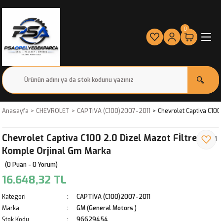
0
Anasayfa
CHEVROLET
CAPTİVA (C100)2007-2011
Chevrolet Captiva C100
Chevrolet Captiva C100 2.0 Dizel Mazot Fİltre Kabı
Komple Orjinal Gm Marka
(0 Puan - 0 Yorum)
16.648,32 TL
Kategori
CAPTİVA (C100)2007-2011
Marka
GM (General Motors )
Stok Kodu
96629454