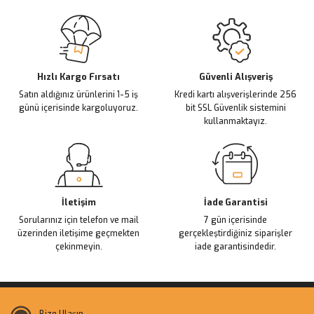
Sitemize ilk yorumu siz yapın!
Ürün resmi kalitesiz, bozuk veya görüntülenemiyor.
Ürün açıklamasında eksik bilgiler bulunuyor.
Deneyimini Paylaş
Ürün bilgilerinde hatalar bulunuyor.
Ürün fiyatı diğer sitelerden daha pahalı.
Hızlı Kargo Fırsatı
Güvenli Alışveriş
Satın aldığınız ürünlerini 1-5 iş
Kredi kartı alışverişlerinde 256
Bu ürüne benzer farklı alternatifler olmalı.
günü içerisinde kargoluyoruz.
bit SSL Güvenlik sistemini
kullanmaktayız.
Gönder
İletişim
İade Garantisi
Sorularınız için telefon ve mail
7 gün içerisinde
üzerinden iletişime geçmekten
gerçekleştirdiğiniz siparişler
çekinmeyin.
iade garantisindedir.