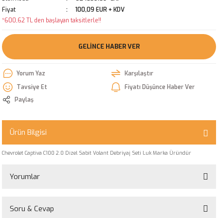
Fiyat
100,09 EUR + KDV
*600,62 TL den başlayan taksitlerle!!
GELINCE HABER VER
Yorum Yaz
Karşılaştır
Tavsiye Et
Fiyatı Düşünce Haber Ver
Paylaş
Ürün Bilgisi
Chevrolet Captiva C100 2.0 Dizel Sabit Volant Debriyaj Seti Luk Marka Üründür
Yorumlar
Soru & Cevap
Bu ürüne ilk yorumu siz yapın!