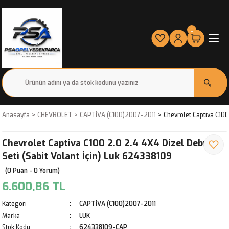
0
Anasayfa
CHEVROLET
CAPTİVA (C100)2007-2011
Chevrolet Captiva C100
Chevrolet Captiva C100 2.0 2.4 4X4 Dizel Debriyaj
Seti (Sabit Volant İçin) Luk 624338109
(0 Puan - 0 Yorum)
6.600,86 TL
Kategori
CAPTİVA (C100)2007-2011
Marka
LUK
Stok Kodu
624338109-CAP