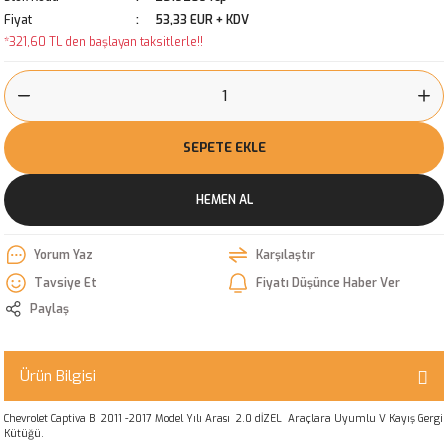
Fiyat
53,33 EUR + KDV
*321,60 TL den başlayan taksitlerle!!
SEPETE EKLE
HEMEN AL
Yorum Yaz
Karşılaştır
Tavsiye Et
Fiyatı Düşünce Haber Ver
Paylaş
Ürün Bilgisi
Chevrolet Captiva B 2011 -2017 Model Yılı Arası 2.0 dİZEL Araçlara Uyumlu V Kayış Gergi
Kütüğü.