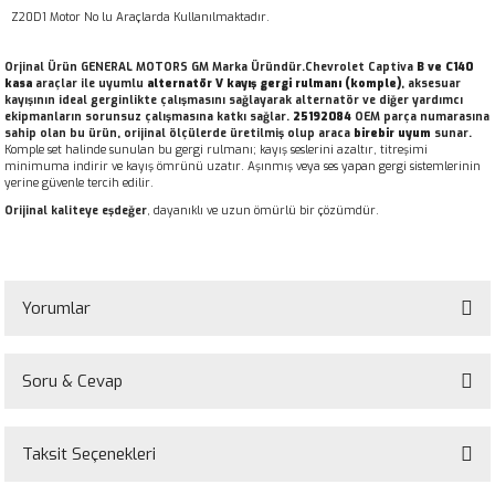
Z20D1 Motor No lu Araçlarda Kullanılmaktadır.
Orjinal Ürün GENERAL MOTORS GM Marka Üründür.Chevrolet Captiva
B ve C140
kasa
araçlar ile uyumlu
alternatör V kayış gergi rulmanı (komple)
, aksesuar
kayışının ideal gerginlikte çalışmasını sağlayarak alternatör ve diğer yardımcı
ekipmanların sorunsuz çalışmasına katkı sağlar.
25192084
OEM parça numarasına
sahip olan bu ürün, orijinal ölçülerde üretilmiş olup araca
birebir uyum
sunar.
Komple set halinde sunulan bu gergi rulmanı; kayış seslerini azaltır, titreşimi
minimuma indirir ve kayış ömrünü uzatır. Aşınmış veya ses yapan gergi sistemlerinin
yerine güvenle tercih edilir.
Orijinal kaliteye eşdeğer
, dayanıklı ve uzun ömürlü bir çözümdür.
Yorumlar
Soru & Cevap
Bu ürüne ilk yorumu siz yapın!
Taksit Seçenekleri
Yorum Yaz
Ürün hakkında henüz soru sorulmamış.