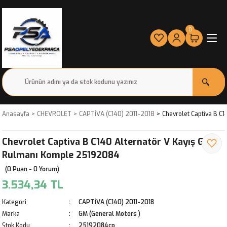
0
Anasayfa
CHEVROLET
CAPTİVA (C140) 2011-2018
Chevrolet Captiva B C
Chevrolet Captiva B C140 Alternatör V Kayış Gergi
Rulmanı Komple 25192084
(0 Puan - 0 Yorum)
3.534,34 TL
Kategori
CAPTİVA (C140) 2011-2018
Marka
GM (General Motors )
Stok Kodu
25192084cp