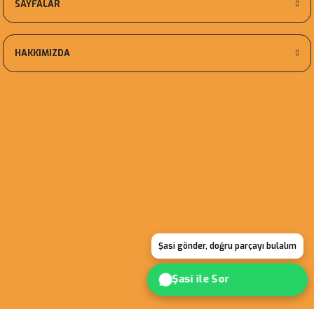
SAYFALAR
HAKKIMIZDA
Şasi gönder, doğru parçayı bulalım
Şasi ile Sor