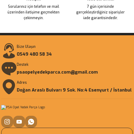
Sorularınız için telefon ve mail
7 gün içerisinde
üzerinden iletişime geçmekten
gerçekleştirdiğiniz siparişler
çekinmeyin.
iade garantisindedir.
Bize Ulaşın
0549 480 58 34
Destek
psaopelyedekparca.com@gmail.com
Adres
Doğan Araslı Bulvarı 9 Sok. No:4 Esenyurt / İstanbul