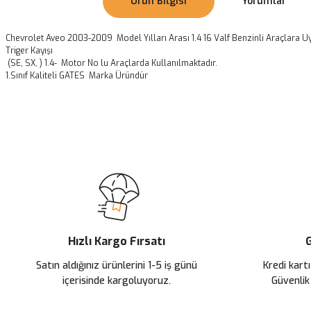
Ürün Bilgisi
Yorumlar
Chevrolet Aveo 2003-2009 Model Yılları Arası 1.4 16 Valf Benzinli Araçlara
Triger Kayışı
(SE, SX, ) 1.4- Motor No lu Araçlarda Kullanılmaktadır.
1.Sınıf Kaliteli GATES Marka Üründür
Bu ürünün fiyat bilgisi, resim, ürün açıklamalarında ve diğer konularda
Görüş ve önerileriniz için teşekkür ederiz.
Ürün resmi kalitesiz, bozuk veya görüntülenemiyor.
Ürün açıklamasında eksik bilgiler bulunuyor.
Ürün bilgilerinde hatalar bulunuyor.
Ürün fiyatı diğer sitelerden daha pahalı.
Hızlı Kargo Fırsatı
G
Bu ürüne benzer farklı alternatifler olmalı.
Satın aldığınız ürünlerini 1-5 iş günü
Kredi kartı
içerisinde kargoluyoruz.
Güvenlik