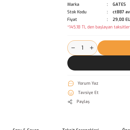
Marka
GATES
Stok Kodu
ct887 a
Fiyat
29,00 E
*145,18 TL den başlayan taksitlerl
Yorum Yaz
Tavsiye Et
Paylaş