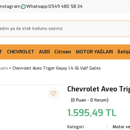
Instagram
Whatsapp:
0549 480 58 34
T
CHEVROLET
AUDİ
Citroen
MOTOR YAĞLARI
İleti
samı
Chevrolet Aveo Triger Kayışı 1.4-16 Valf Gates
Chevrolet Aveo Trig
(0 Puan - 0 Yorum)
1.595,49 TL
Kategori
Motor ve