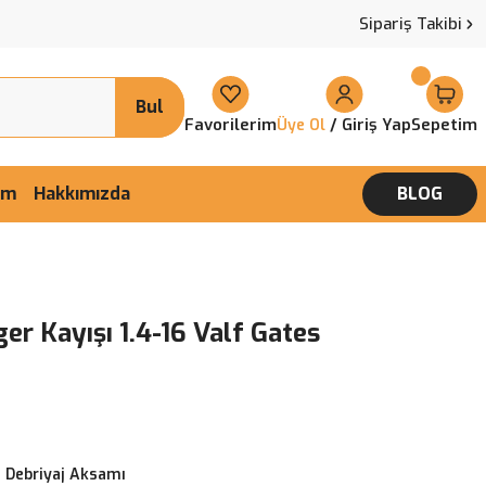
Sipariş Takibi
Bul
Favorilerim
/ Giriş Yap
Sepetim
Üye Ol
şim
Hakkımızda
BLOG
er Kayışı 1.4-16 Valf Gates
 Debriyaj Aksamı