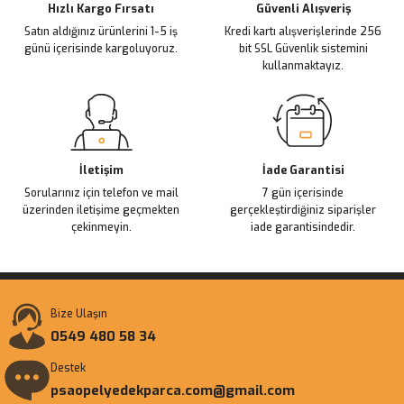
Ürün fiyatı diğer sitelerden daha pahalı.
Hızlı Kargo Fırsatı
Güvenli Alışveriş
Satın aldığınız ürünlerini 1-5 iş
Kredi kartı alışverişlerinde 256
Bu ürüne benzer farklı alternatifler olmalı.
günü içerisinde kargoluyoruz.
bit SSL Güvenlik sistemini
kullanmaktayız.
Gönder
İletişim
İade Garantisi
Sorularınız için telefon ve mail
7 gün içerisinde
üzerinden iletişime geçmekten
gerçekleştirdiğiniz siparişler
çekinmeyin.
iade garantisindedir.
Bize Ulaşın
0549 480 58 34
Destek
psaopelyedekparca.com@gmail.com