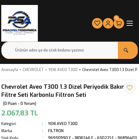
0
Anasayfa
CHEVROLET
YENİ AVEO T300
Chevrolet Aveo T300 1.3 Dizel Per
Chevrolet Aveo T300 1.3 Dizel Periyodik Bakım
Filtre Seti Karbonlu Filtron Seti
(0 Puan - 0 Yorum)
2.067,83 TL
Kategori
YENİ AVEO T300
Marka
FİLTRON
Stok Kodu
96950990 F - 1808246 F - 650221 F - 96896403