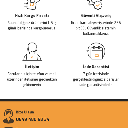
Deneyimini Paylaş
Ürün bilgilerinde hatalar bulunuyor.
Ürün fiyatı diğer sitelerden daha pahalı.
Hızlı Kargo Fırsatı
Güvenli Alışveriş
Satın aldığınız ürünlerini 1-5 iş
Kredi kartı alışverişlerinde 256
Bu ürüne benzer farklı alternatifler olmalı.
günü içerisinde kargoluyoruz.
bit SSL Güvenlik sistemini
kullanmaktayız.
Gönder
İletişim
İade Garantisi
Sorularınız için telefon ve mail
7 gün içerisinde
üzerinden iletişime geçmekten
gerçekleştirdiğiniz siparişler
çekinmeyin.
iade garantisindedir.
Bize Ulaşın
0549 480 58 34