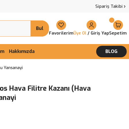
Sipariş Takibi
Bul
Favorilerim
/ Giriş Yap
Sepetim
Üye Ol
şim
Hakkımızda
BLOG
su Yansanayi
os Hava Filitre Kazanı (Hava
anayi