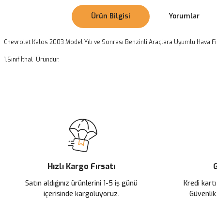
Ürün Bilgisi
Yorumlar
Chevrolet Kalos 2003 Model Yılı ve Sonrası Benzinli Araçlara Uyumlu Hava Fi
1.Sınıf İthal Üründür.
Bu ürünün fiyat bilgisi, resim, ürün açıklamalarında ve diğer konularda
Görüş ve önerileriniz için teşekkür ederiz.
Chevrolet Aveo hatchback
Ürün resmi kalitesiz, bozuk veya görüntülenemiyor.
Ürün açıklamasında eksik bilgiler bulunuyor.
Abi selamünaleyküm 2007 Chevrolet Aveo hatchback olurmu
Ürün bilgilerinde hatalar bulunuyor.
İsmail Abra | 29/03/2025
Ürün fiyatı diğer sitelerden daha pahalı.
Hızlı Kargo Fırsatı
G
Bu ürüne benzer farklı alternatifler olmalı.
Yorum Yaz
Satın aldığınız ürünlerini 1-5 iş günü
Kredi kartı
içerisinde kargoluyoruz.
Güvenlik