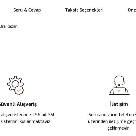
Soru & Cevap
Taksit Seçenekleri
Öner
ltre Kazanı
 yetersiz gördüğünüz noktaları öneri formunu kullanarak tarafımıza ileteb
Ürün hakkında henüz soru sorulmamış.
Sitemize ilk yorumu siz yapın!
Deneyimini Paylaş
Soru Sor
üvenli Alışveriş
İletişim
 alışverişlerinde 256 bit SSL
Sorularınız için telefon
 sistemini kullanmaktayız.
üzerinden iletişime ge
çekinmeyin.