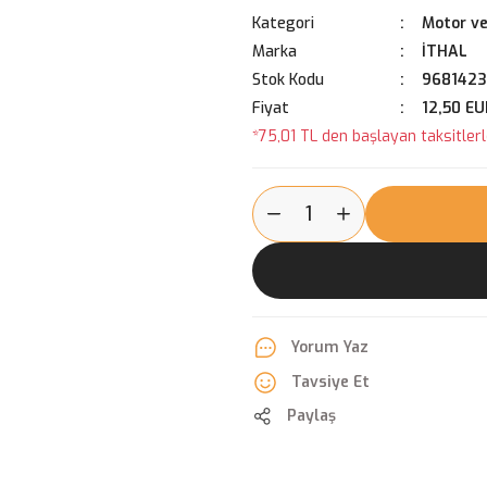
Kategori
Motor ve
Marka
İTHAL
Stok Kodu
968142
Fiyat
12,50 EU
*75,01 TL den başlayan taksitlerl
Yorum Yaz
Tavsiye Et
Paylaş