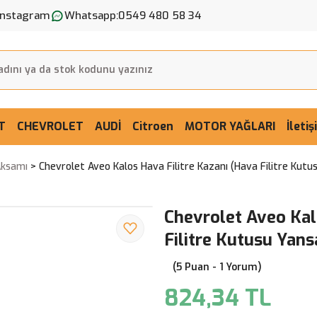
Instagram
Whatsapp:
0549 480 58 34
T
CHEVROLET
AUDİ
Citroen
MOTOR YAĞLARI
İleti
Aksamı
Chevrolet Aveo Kalos Hava Filitre Kazanı (Hava Filitre Kutu
Chevrolet Aveo Kal
Filitre Kutusu Yans
(5 Puan - 1 Yorum)
824,34 TL