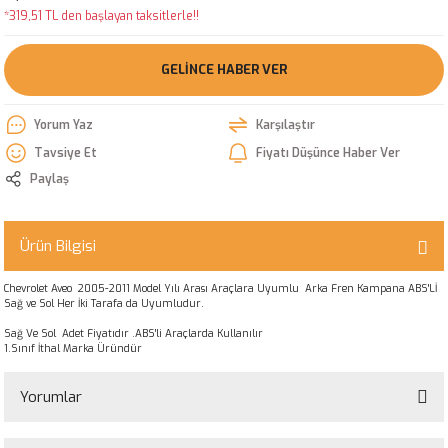
*319,51 TL den başlayan taksitlerle!!
GELINCE HABER VER
Yorum Yaz
Karşılaştır
Tavsiye Et
Fiyatı Düşünce Haber Ver
Paylaş
Ürün Bilgisi
Chevrolet Aveo 2005-2011 Model Yılı Arası Araçlara Uyumlu Arka Fren Kampana ABS'Lİ
Sağ ve Sol Her İki Tarafa da Uyumludur.
Sağ Ve Sol Adet Fiyatıdır .ABS'li Araçlarda Kullanılır
1.Sınıf İthal Marka Üründür
Yorumlar