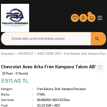
Anasayfa
CHEVROLET
AVEO 2008-2011
Fren Balata ,Disk ,Kampna Parça
Chevrolet Aveo Arka Fren Kampana Takım ABS'Lİ
(0 Puan - 0 Yorum)
3.511,40 TL
Kategori
Fren Balata ,Disk ,Kampna Parçaları
Marka
İTHAL
Stok Kodu
96386901-96473233av
Fiyat
53,25 EUR + KDV