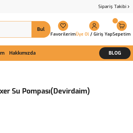
Sipariş Takibi
Bul
Favorilerim
/ Giriş Yap
Sepetim
Üye Ol
şim
Hakkımızda
BLOG
4xer Su Pompası(Devirdaim)