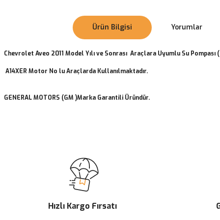
Ürün Bilgisi
Yorumlar
Chevrolet Aveo 2011 Model Yılı ve Sonrası Araçlara Uyumlu Su Pompası (
A14XER
Motor No lu Araçlarda Kullanılmaktadır.
GENERAL MOTORS (GM )Marka Garantili Üründür.
Bu ürünün fiyat bilgisi, resim, ürün açıklamalarında ve diğer konularda
Görüş ve önerileriniz için teşekkür ederiz.
Ürün resmi kalitesiz, bozuk veya görüntülenemiyor.
Ürün açıklamasında eksik bilgiler bulunuyor.
Ürün bilgilerinde hatalar bulunuyor.
Ürün fiyatı diğer sitelerden daha pahalı.
Hızlı Kargo Fırsatı
G
Bu ürüne benzer farklı alternatifler olmalı.