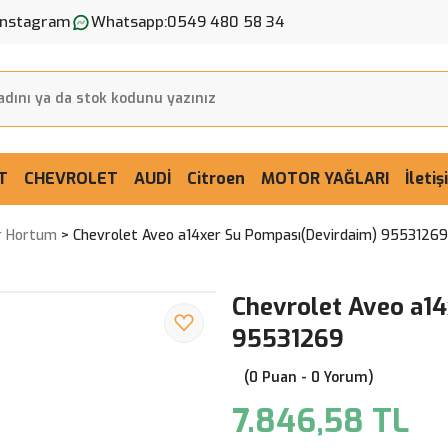
Instagram
Whatsapp:
0549 480 58 34
T
CHEVROLET
AUDİ
Citroen
MOTOR YAĞLARI
İleti
r Hortum
Chevrolet Aveo a14xer Su Pompası(Devirdaim) 95531269
Chevrolet Aveo a1
95531269
(0 Puan - 0 Yorum)
7.846,58 TL