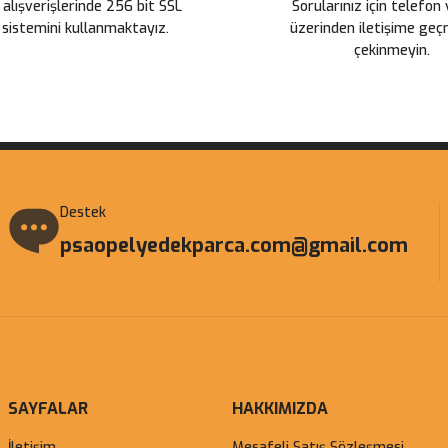
 alışverişlerinde 256 bit SSL
Sorularınız için telefon
 sistemini kullanmaktayız.
üzerinden iletişime ge
çekinmeyin.
Gönder
Destek
psaopelyedekparca.com@gmail.com
SAYFALAR
HAKKIMIZDA
İletişim
Mesafeli Satış Sözleşmesi