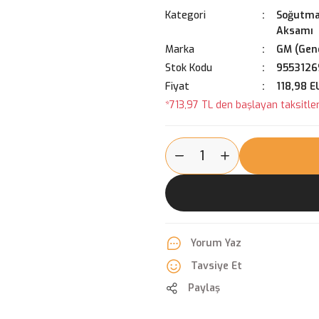
Kategori
Soğutma
Aksamı
Marka
GM (Gene
Stok Kodu
9553126
Fiyat
118,98 E
*713,97 TL den başlayan taksitler
Yorum Yaz
Tavsiye Et
Paylaş