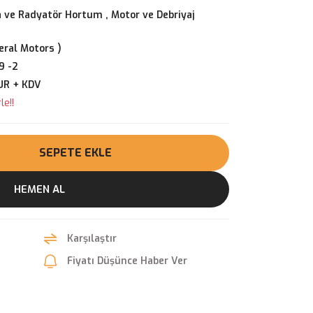
 ve Radyatör Hortum
,
Motor ve Debriyaj
ral Motors )
9 -2
UR + KDV
le!!
SEPETE EKLE
HEMEN AL
Karşılaştır
Fiyatı Düşünce Haber Ver