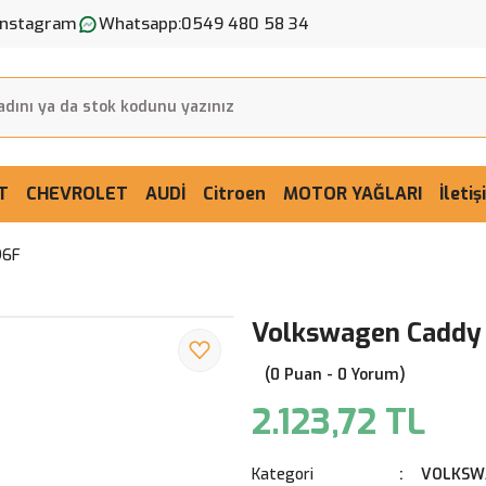
Instagram
Whatsapp:
0549 480 58 34
T
CHEVROLET
AUDİ
Citroen
MOTOR YAĞLARI
İleti
96F
Volkswagen Caddy
(0 Puan - 0 Yorum)
2.123,72 TL
Kategori
VOLKS