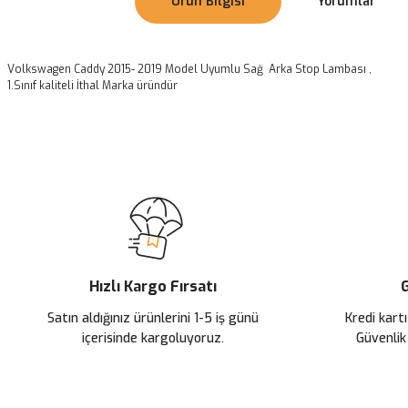
Ürün Bilgisi
Yorumlar
Volkswagen Caddy 2015- 2019 Model Uyumlu Sağ Arka Stop Lambası ,
1.Sınıf kaliteli İthal Marka üründür
Bu ürünün fiyat bilgisi, resim, ürün açıklamalarında ve diğer konularda
Görüş ve önerileriniz için teşekkür ederiz.
Ürün resmi kalitesiz, bozuk veya görüntülenemiyor.
Ürün açıklamasında eksik bilgiler bulunuyor.
Ürün bilgilerinde hatalar bulunuyor.
Ürün fiyatı diğer sitelerden daha pahalı.
Hızlı Kargo Fırsatı
G
Bu ürüne benzer farklı alternatifler olmalı.
Satın aldığınız ürünlerini 1-5 iş günü
Kredi kartı
içerisinde kargoluyoruz.
Güvenlik