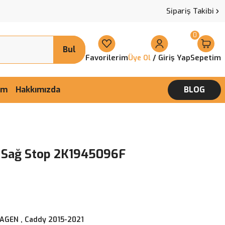
Sipariş Takibi
0
Bul
Favorilerim
/ Giriş Yap
Sepetim
Üye Ol
şim
Hakkımızda
BLOG
 Sağ Stop 2K1945096F
WAGEN
,
Caddy 2015-2021