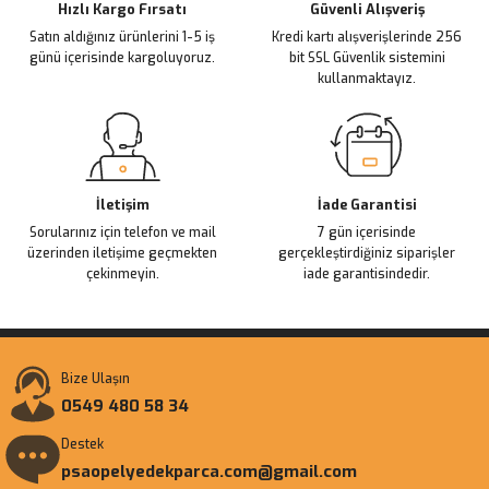
Ürün fiyatı diğer sitelerden daha pahalı.
Hızlı Kargo Fırsatı
Güvenli Alışveriş
Satın aldığınız ürünlerini 1-5 iş
Kredi kartı alışverişlerinde 256
Bu ürüne benzer farklı alternatifler olmalı.
günü içerisinde kargoluyoruz.
bit SSL Güvenlik sistemini
kullanmaktayız.
Gönder
İletişim
İade Garantisi
Sorularınız için telefon ve mail
7 gün içerisinde
üzerinden iletişime geçmekten
gerçekleştirdiğiniz siparişler
çekinmeyin.
iade garantisindedir.
Bize Ulaşın
0549 480 58 34
Destek
psaopelyedekparca.com@gmail.com